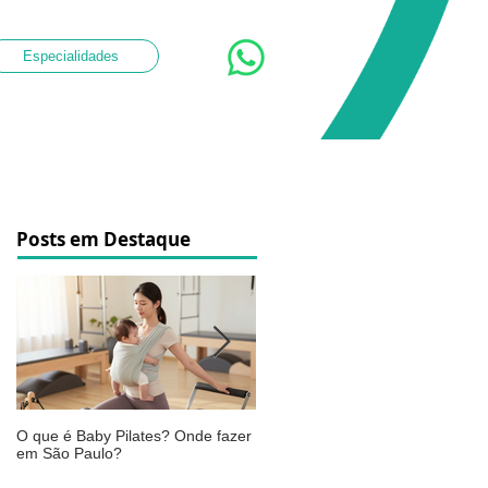
Especialidades
Posts em Destaque
O que é Baby Pilates? Onde fazer
Osteoartrite do joelho: o que é,
em São Paulo?
sintomas, causas e como a
fisioterapia pode ajudar a aliviar 