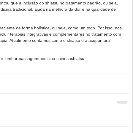
tou que a inclusão do shiatsu no tratamento padrão, ou seja, 
edicina tradicional, ajuda na melhora da dor e na qualidade de 
aciente de forma holística, ou seja, como um todo. Por isso, nos 
ncluir terapias integrativas e complementares no tratamento com 
erapia. Atualmente contamos como o shiatsu e a acupuntura”, 
or lombar
massagem
medicina chinesa
shiatsu