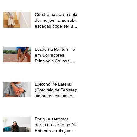
Condromalácia patelar:
dor no joelho ao subir
escadas pode ser um
sinal de alerta
Lesão na Panturrilha
em Corredores:
Principais Causas,
Sintomas e Como
Prevenir
Epicondilite Lateral
(Cotovelo de Tenista):
sintomas, causas e
como a fisioterapia
pode ajudar
Por que sentimos
dores no corpo no frio?
Entenda a relação
entre baixas