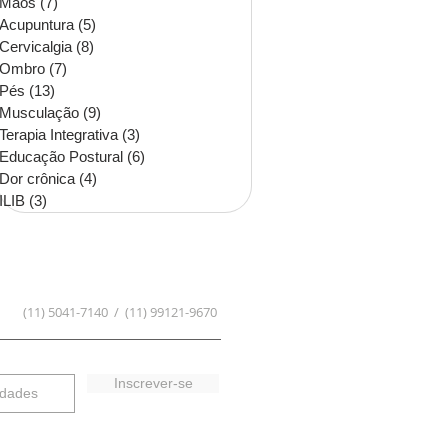
Mãos
(7)
7 posts
Acupuntura
(5)
5 posts
Cervicalgia
(8)
8 posts
Ombro
(7)
7 posts
Pés
(13)
13 posts
Musculação
(9)
9 posts
Terapia Integrativa
(3)
3 posts
Educação Postural
(6)
6 posts
Dor crônica
(4)
4 posts
ILIB
(3)
3 posts
(11) 5041-7140 / (11) 99121-9670
Inscrever-se