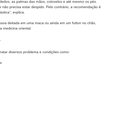
dedos, as palmas das mãos, cotovelos e até mesmo os pés. 
e não precisa estar despido. Pelo contrário, a recomendação é 
stica”, explica. 
essoa deitada em uma maca ou ainda em um futton no chão, 
 medicina oriental. 
o
tratar diversos problema e condições como:
es