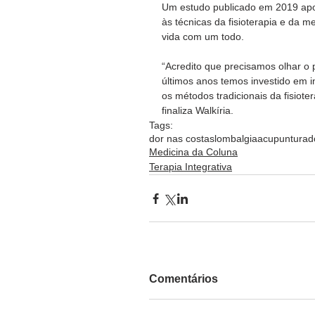
Um estudo publicado em 2019 apon
às técnicas da fisioterapia e da m
vida com um todo. 
“Acredito que precisamos olhar o p
últimos anos temos investido em i
os métodos tradicionais da fisiot
finaliza Walkíria.  
Tags:
dor nas costas
lombalgia
acupuntura
d
Medicina da Coluna
Terapia Integrativa
Comentários