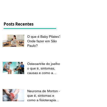
dor e melhorar a função
Posts Recentes
O que é Baby Pilates?
Onde fazer em São
Paulo?
Osteoartrite do joelho:
o que é, sintomas,
causas e como a
fisioterapia pode ajudar
a aliviar a dor e
melhorar a função
Neuroma de Morton - o
que é, sintomas e
como a fisioterapia
pode aliviar a dor