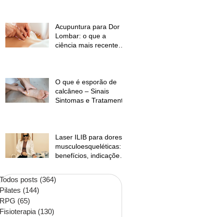
temperaturas e
desconforto muscular
Acupuntura para Dor
Lombar: o que a
ciência mais recente
mostra?
O que é esporão de
calcâneo – Sinais
Sintomas e Tratamento
Laser ILIB para dores
musculoesqueléticas:
benefícios, indicações
e contraindicações
Todos posts
(364)
364 posts
Pilates
(144)
144 posts
RPG
(65)
65 posts
Fisioterapia
(130)
130 posts