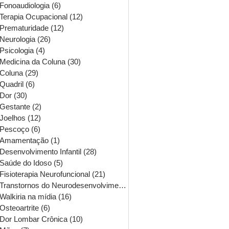
Fonoaudiologia
(6)
6 posts
Terapia Ocupacional
(12)
12 posts
Prematuridade
(12)
12 posts
Neurologia
(26)
26 posts
Psicologia
(4)
4 posts
Medicina da Coluna
(30)
30 posts
Coluna
(29)
29 posts
Quadril
(6)
6 posts
Dor
(30)
30 posts
Gestante
(2)
2 posts
Joelhos
(12)
12 posts
Pescoço
(6)
6 posts
Amamentação
(1)
1 post
Desenvolvimento Infantil
(28)
28 posts
Saúde do Idoso
(5)
5 posts
Fisioterapia Neurofuncional
(21)
21 posts
Transtornos do Neurodesenvolvimento
(16)
16 posts
Walkiria na mídia
(16)
16 posts
Osteoartrite
(6)
6 posts
Dor Lombar Crônica
(10)
10 posts