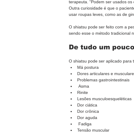
terapeuta. “Podem ser usados os 
Outra curiosidade é que o pacient
usar roupas leves, como as de giná
O shiatsu pode ser feito com a p
sendo esse o método tradicional na
De tudo um pouc
O shiatsu pode ser aplicado para 
Má postura
Dores articulares e muscular
Problemas gastrointestinais
 Asma
Rinite
Lesões musculoesqueléticas
Dor ciática
Dor crônica 
Dor aguda
 Fadiga
Tensão muscular