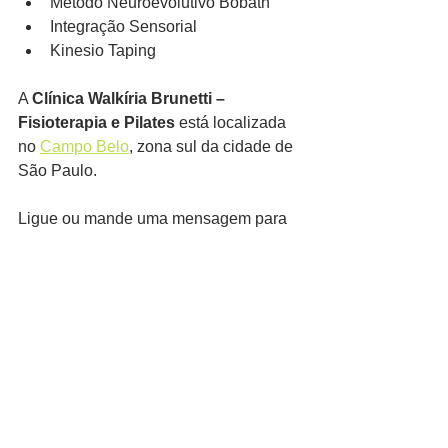
Método Neuroevolutivo Bobath
Integração Sensorial
Kinesio Taping
A 
Clínica Walkíria Brunetti – 
Fisioterapia e Pilates
 está localizada 
no 
Campo Belo
, zona sul da cidade de 
São Paulo.
Ligue ou mande uma mensagem para 
o nosso WhatsApp para mais 
informações:
 Tel. (11) 5041 – 7140
WhatsApp (11) 99121 - 9670
 Siga nosso Instagram
https://www.instagram.com/clinicawal
kiriabrunetti/
 Encontre-nos do Google Maps – 