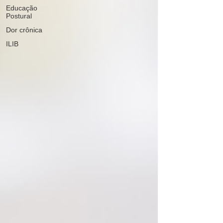
Educação
Postural
Dor crônica
ILIB