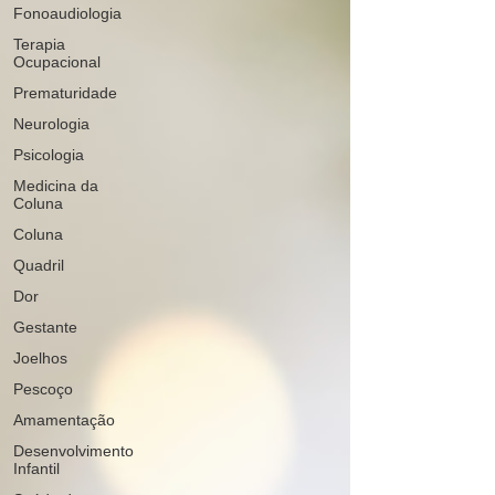
Fonoaudiologia
Terapia
Ocupacional
Prematuridade
Neurologia
Psicologia
Medicina da
Coluna
Coluna
Quadril
Dor
Gestante
Joelhos
Pescoço
Amamentação
Desenvolvimento
Infantil