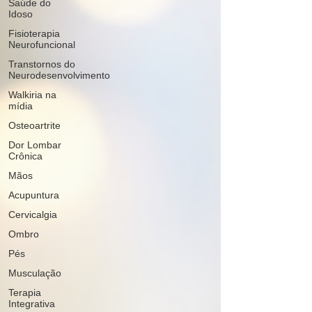
Saúde do
Idoso
Fisioterapia
Neurofuncional
Transtornos do
Neurodesenvolvimento
Walkiria na
mídia
Osteoartrite
Dor Lombar
Crônica
Mãos
Acupuntura
Cervicalgia
Ombro
Pés
Musculação
Terapia
Integrativa