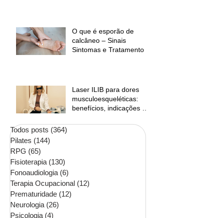
O que é esporão de
calcâneo – Sinais
Sintomas e Tratamento
Laser ILIB para dores
musculoesqueléticas:
benefícios, indicações e
contraindicações
Todos posts
(364)
364 posts
Pilates
(144)
144 posts
RPG
(65)
65 posts
Fisioterapia
(130)
130 posts
Fonoaudiologia
(6)
6 posts
Terapia Ocupacional
(12)
12 posts
Prematuridade
(12)
12 posts
Neurologia
(26)
26 posts
Psicologia
(4)
4 posts