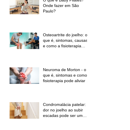
O que é Baby Pilates?
Onde fazer em São
Paulo?
Osteoartrite do joelho: o
que é, sintomas, causas
e como a fisioterapia
pode ajudar a aliviar a
dor e melhorar a função
Neuroma de Morton - o
que é, sintomas e como a
fisioterapia pode aliviar a
dor
Condromalácia patelar:
dor no joelho ao subir
escadas pode ser um
sinal de alerta