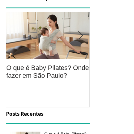
O que é Baby Pilates? Onde
Osteoartrite do
fazer em São Paulo?
é, sintomas, c
a fisioterapia 
aliviar a dor e
função
Posts Recentes