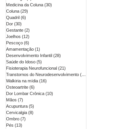
Medicina da Coluna
(30)
30 posts
Coluna
(29)
29 posts
Quadril
(6)
6 posts
Dor
(30)
30 posts
Gestante
(2)
2 posts
Joelhos
(12)
12 posts
Pescoço
(6)
6 posts
Amamentação
(1)
1 post
Desenvolvimento Infantil
(28)
28 posts
Saúde do Idoso
(5)
5 posts
Fisioterapia Neurofuncional
(21)
21 posts
Transtornos do Neurodesenvolvimento
(16)
16 posts
Walkiria na mídia
(16)
16 posts
Osteoartrite
(6)
6 posts
Dor Lombar Crônica
(10)
10 posts
Mãos
(7)
7 posts
Acupuntura
(5)
5 posts
Cervicalgia
(8)
8 posts
Ombro
(7)
7 posts
Pés
(13)
13 posts