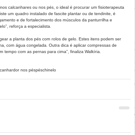
os calcanhares ou nos pés, o ideal é procurar um fisioterapeuta 
te um quadro instalado de fascite plantar ou de tendinite, é 
gamento e de fortalecimento dos músculos da panturrilha e 
o”, reforça a especialista. 
r a planta dos pés com rolos de gelo. Estes itens podem ser 
na, com água congelada. Outra dica é aplicar compressas de 
um tempo com as pernas para cima”, finaliza Walkíria. 
lcanhar
dor nos pés
pés
chinelo