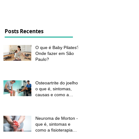
dor e melhorar a função
Posts Recentes
O que é Baby Pilates?
Onde fazer em São
Paulo?
Osteoartrite do joelho:
o que é, sintomas,
causas e como a
fisioterapia pode ajudar
a aliviar a dor e
melhorar a função
Neuroma de Morton - o
que é, sintomas e
como a fisioterapia
pode aliviar a dor