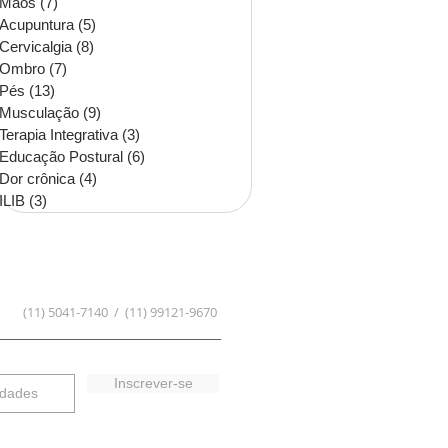
Mãos
(7)
7 posts
Acupuntura
(5)
5 posts
Cervicalgia
(8)
8 posts
Ombro
(7)
7 posts
Pés
(13)
13 posts
Musculação
(9)
9 posts
Terapia Integrativa
(3)
3 posts
Educação Postural
(6)
6 posts
Dor crônica
(4)
4 posts
ILIB
(3)
3 posts
(11) 5041-7140 / (11) 99121-9670
Inscrever-se