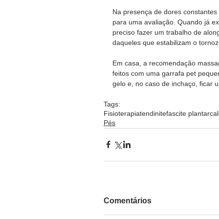
Na presença de dores constantes n
para uma avaliação. Quando já exis
preciso fazer um trabalho de alon
daqueles que estabilizam o tornozel
Em casa, a recomendação massagea
feitos com uma garrafa pet peque
gelo e, no caso de inchaço, ficar 
Tags:
Fisioterapia
tendinite
fascite plantar
ca
Pés
Comentários