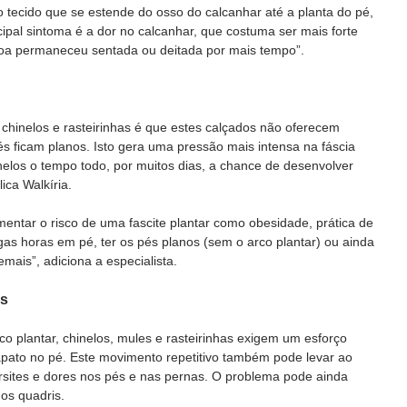
o tecido que se estende do osso do calcanhar até a planta do pé, 
cipal sintoma é a dor no calcanhar, que costuma ser mais forte 
oa permaneceu sentada ou deitada por mais tempo”. 
chinelos e rasteirinhas é que estes calçados não oferecem 
és ficam planos. Isto gera uma pressão mais intensa na fáscia 
elos o tempo todo, por muitos dias, a chance de desenvolver 
ca Walkíria.  
ntar o risco de uma fascite plantar como obesidade, prática de 
ngas horas em pé, ter os pés planos (sem o arco plantar) ou ainda 
mais”, adiciona a especialista. 
és
co plantar, chinelos, mules e rasteirinhas exigem um esforço 
pato no pé. Este movimento repetitivo também pode levar ao 
rsites e dores nos pés e nas pernas. O problema pode ainda 
os quadris. 