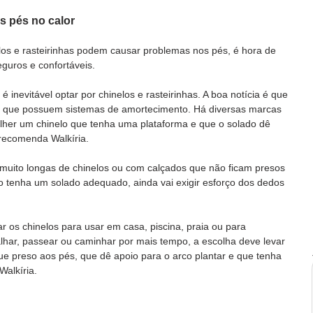
s pés no calor
los e rasteirinhas podem causar problemas nos pés, é hora de 
guros e confortáveis. 
 inevitável optar por chinelos e rasteirinhas. A boa notícia é que 
s que possuem sistemas de amortecimento. Há diversas marcas 
olher um chinelo que tenha uma plataforma e que o solado dê 
 recomenda Walkíria.  
 muito longas de chinelos ou com calçados que não ficam presos 
 tenha um solado adequado, ainda vai exigir esforço dos dedos 
r os chinelos para usar em casa, piscina, praia ou para 
har, passear ou caminhar por mais tempo, a escolha deve levar 
e preso aos pés, que dê apoio para o arco plantar e que tenha 
alkíria.  