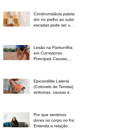
Condromalácia patelar:
dor no joelho ao subir
escadas pode ser um
sinal de alerta
Lesão na Panturrilha
em Corredores:
Principais Causas,
Sintomas e Como
Prevenir
Epicondilite Lateral
(Cotovelo de Tenista):
sintomas, causas e
como a fisioterapia
pode ajudar
Por que sentimos
dores no corpo no frio?
Entenda a relação
entre baixas