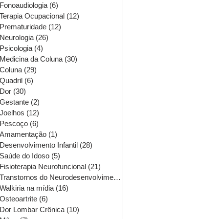
Fonoaudiologia
(6)
6 posts
Terapia Ocupacional
(12)
12 posts
Prematuridade
(12)
12 posts
Neurologia
(26)
26 posts
Psicologia
(4)
4 posts
Medicina da Coluna
(30)
30 posts
Coluna
(29)
29 posts
Quadril
(6)
6 posts
Dor
(30)
30 posts
Gestante
(2)
2 posts
Joelhos
(12)
12 posts
Pescoço
(6)
6 posts
Amamentação
(1)
1 post
Desenvolvimento Infantil
(28)
28 posts
Saúde do Idoso
(5)
5 posts
Fisioterapia Neurofuncional
(21)
21 posts
Transtornos do Neurodesenvolvimento
(16)
16 posts
Walkiria na mídia
(16)
16 posts
Osteoartrite
(6)
6 posts
Dor Lombar Crônica
(10)
10 posts