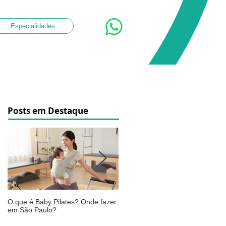
Especialidades
Posts em Destaque
O que é Baby Pilates? Onde fazer
Osteoartrite do joelho: o que é,
em São Paulo?
sintomas, causas e como a
fisioterapia pode ajudar a aliviar 