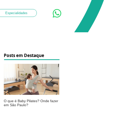
Especialidades
Posts em Destaque
O que é Baby Pilates? Onde fazer
Osteoartrite do joelho: o que é,
em São Paulo?
sintomas, causas e como a
fisioterapia pode ajudar a aliviar 