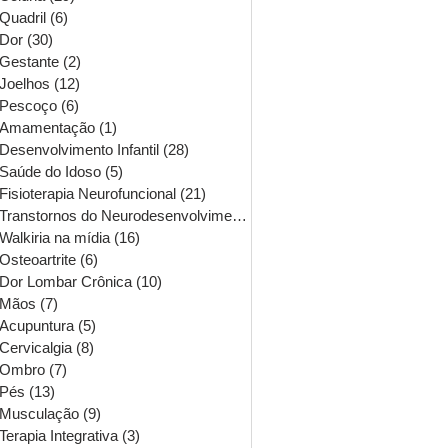
Quadril
(6)
6 posts
Dor
(30)
30 posts
Gestante
(2)
2 posts
Joelhos
(12)
12 posts
Pescoço
(6)
6 posts
Amamentação
(1)
1 post
Desenvolvimento Infantil
(28)
28 posts
Saúde do Idoso
(5)
5 posts
Fisioterapia Neurofuncional
(21)
21 posts
Transtornos do Neurodesenvolvimento
(16)
16 posts
Walkiria na mídia
(16)
16 posts
Osteoartrite
(6)
6 posts
Dor Lombar Crônica
(10)
10 posts
Mãos
(7)
7 posts
Acupuntura
(5)
5 posts
Cervicalgia
(8)
8 posts
Ombro
(7)
7 posts
Pés
(13)
13 posts
Musculação
(9)
9 posts
Terapia Integrativa
(3)
3 posts