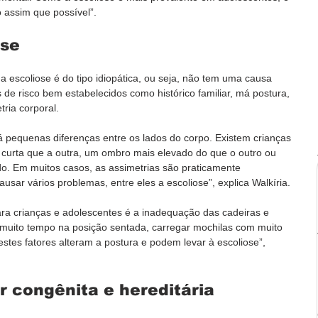
o assim que possível”.
ose
escoliose é do tipo idiopática, ou seja, não tem uma causa 
es de risco bem estabelecidos como histórico familiar, má postura, 
ria corporal.
á pequenas diferenças entre os lados do corpo. Existem crianças 
urta que a outra, um ombro mais elevado do que o outro ou 
o. Em muitos casos, as assimetrias são praticamente 
sar vários problemas, entre eles a escoliose”, explica Walkíria.
para crianças e adolescentes é a inadequação das cadeiras e 
muito tempo na posição sentada, carregar mochilas com muito 
stes fatores alteram a postura e podem levar à escoliose”, 
r congênita e hereditária