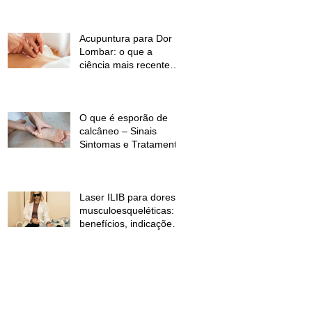
temperaturas e
desconforto muscular
Acupuntura para Dor
Lombar: o que a
ciência mais recente
mostra?
O que é esporão de
calcâneo – Sinais
Sintomas e Tratamento
Laser ILIB para dores
musculoesqueléticas:
benefícios, indicações
e contraindicações