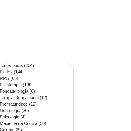
Todos posts
(364)
364 posts
Pilates
(144)
144 posts
RPG
(65)
65 posts
Fisioterapia
(130)
130 posts
Fonoaudiologia
(6)
6 posts
Terapia Ocupacional
(12)
12 posts
Prematuridade
(12)
12 posts
Neurologia
(26)
26 posts
Psicologia
(4)
4 posts
Medicina da Coluna
(30)
30 posts
Coluna
(29)
29 posts