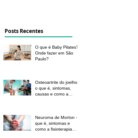
dor e melhorar a função
Posts Recentes
O que é Baby Pilates?
Onde fazer em São
Paulo?
Osteoartrite do joelho:
o que é, sintomas,
causas e como a
fisioterapia pode ajudar
a aliviar a dor e
melhorar a função
Neuroma de Morton - o
que é, sintomas e
como a fisioterapia
pode aliviar a dor