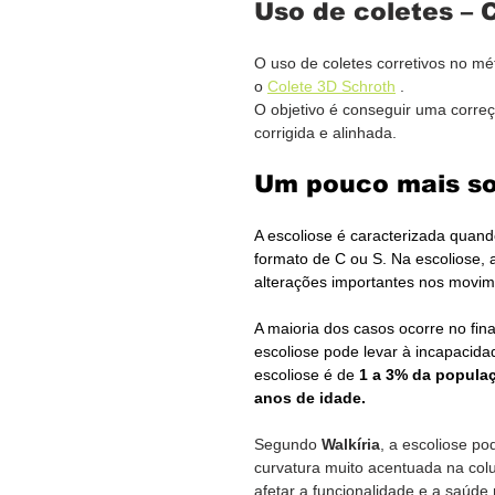
Uso de coletes –
O uso de coletes corretivos no mé
o 
Colete 3D Schroth
 .
O objetivo é conseguir uma correç
corrigida e alinhada.
Um pouco mais so
A escoliose é caracterizada quan
formato de C ou S. Na escoliose, 
alterações importantes nos movime
A maioria dos casos ocorre no fina
escoliose pode levar à incapacida
escoliose é de 
1 a 3% da popula
anos de idade.
Segundo 
Walkíria
, a escoliose p
curvatura muito acentuada na col
afetar a funcionalidade e a saúde