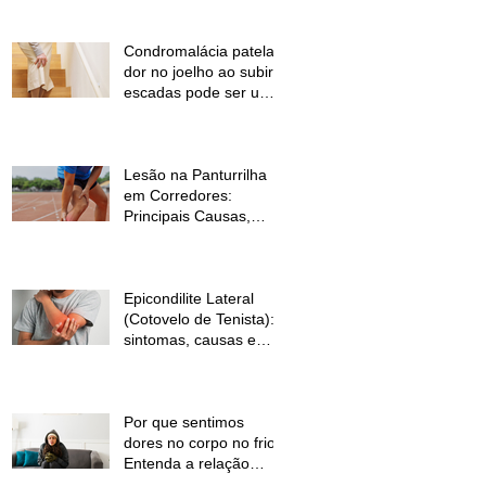
Condromalácia patelar:
dor no joelho ao subir
escadas pode ser um
sinal de alerta
Lesão na Panturrilha
em Corredores:
Principais Causas,
Sintomas e Como
Prevenir
Epicondilite Lateral
(Cotovelo de Tenista):
sintomas, causas e
como a fisioterapia
pode ajudar
Por que sentimos
dores no corpo no frio?
Entenda a relação
entre baixas