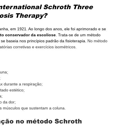
nternational Schroth Three 
osis Therapy?
nha, em 1921. Ao longo dos anos, ele foi aprimorado e se 
to conservador da escoliose
. Trata-se de um método 
se baseia nos princípios padrão da fisioterapia. 
No método 
atórias corretivas e exercícios isométricos.
luna;
;
ax durante a respiração;
ltado estético;
a;
o da dor;
dos músculos que sustentam a coluna.
ração no método Schroth