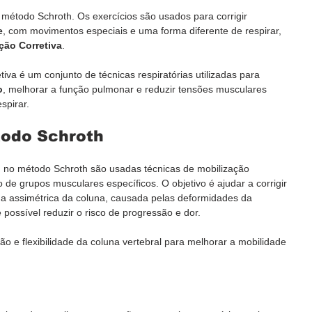
o método Schroth. Os exercícios são usados para corrigir 
e
, com movimentos especiais e uma forma diferente de respirar, 
ção Corretiva
.
iva é um conjunto de técnicas respiratórias utilizadas para 
o
, melhorar a função pulmonar e reduzir tensões musculares 
spirar.
todo Schroth
, no método Schroth são usadas técnicas de mobilização 
o de grupos musculares específicos. O objetivo é ajudar a corrigir 
ga assimétrica da coluna, causada pelas deformidades da 
é possível reduzir o risco de progressão e dor.
o e flexibilidade da coluna vertebral para melhorar a mobilidade 