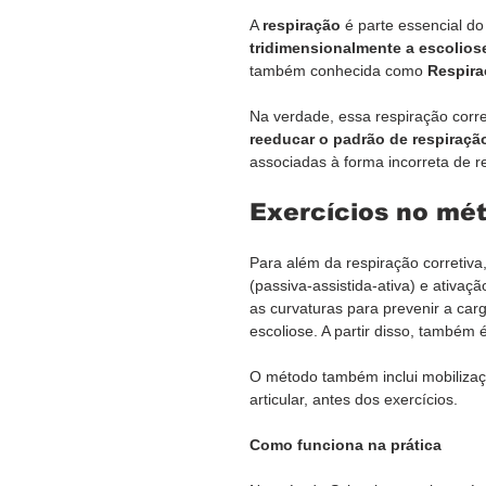
A 
respiração
 é parte essencial d
tridimensionalmente a escolios
também conhecida como 
Respira
Na verdade, essa respiração corret
reeducar o padrão de respiraçã
associadas à forma incorreta de re
Exercícios no mé
Para além da respiração corretiva
(passiva-assistida-ativa) e ativaçã
as curvaturas para prevenir a car
escoliose. A partir disso, também 
O método também inclui mobilizaçã
articular, antes dos exercícios.
Como funciona na prática