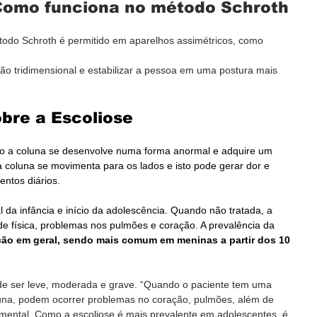
 Como funciona no método Schroth
todo Schroth é permitido em aparelhos assimétricos, como 
ão tridimensional e estabilizar a pessoa em uma postura mais 
bre a Escoliose
do a coluna se desenvolve numa forma anormal e adquire um 
a coluna se movimenta para os lados e isto pode gerar dor e 
ntos diários.
l da infância e início da adolescência. Quando não tratada, a 
de física, problemas nos pulmões e coração. A prevalência da 
ção em geral, sendo mais comum em meninas a partir dos 10 
ode ser leve, moderada e grave. “Quando o paciente tem uma 
una, podem ocorrer problemas no coração, pulmões, além de 
 mental. Como a escoliose é mais prevalente em adolescentes, é 