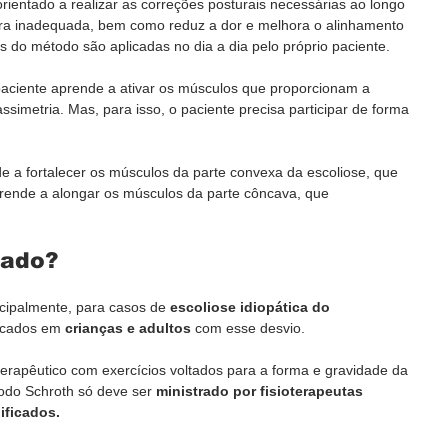
rientado a realizar as correções posturais necessárias ao longo 
tura inadequada, bem como reduz a dor e melhora o alinhamento 
s do método são aplicadas no dia a dia pelo próprio paciente.
o paciente aprende a ativar os músculos que proporcionam a 
simetria. Mas, para isso, o paciente precisa participar de forma 
e a fortalecer os músculos da parte convexa da escoliose, que 
ende a alongar os músculos da parte côncava, que 
cado?
cipalmente, para casos de 
escoliose idiopática do 
icados em 
crianças e adultos
 com esse desvio.  
 terapêutico com exercícios voltados para a forma e gravidade da 
odo Schroth só deve ser 
ministrado por fisioterapeutas 
ificados.