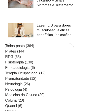
calcâneo – Sinais
Sintomas e Tratamento
Laser ILIB para dores
musculoesqueléticas:
benefícios, indicações e
contraindicações
Todos posts
(364)
364 posts
Pilates
(144)
144 posts
RPG
(65)
65 posts
Fisioterapia
(130)
130 posts
Fonoaudiologia
(6)
6 posts
Terapia Ocupacional
(12)
12 posts
Prematuridade
(12)
12 posts
Neurologia
(26)
26 posts
Psicologia
(4)
4 posts
Medicina da Coluna
(30)
30 posts
Coluna
(29)
29 posts
Quadril
(6)
6 posts