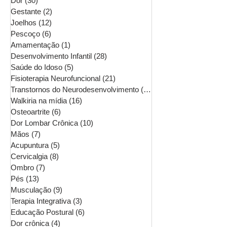
Dor
(30)
30 posts
Gestante
(2)
2 posts
Joelhos
(12)
12 posts
Pescoço
(6)
6 posts
Amamentação
(1)
1 post
Desenvolvimento Infantil
(28)
28 posts
Saúde do Idoso
(5)
5 posts
Fisioterapia Neurofuncional
(21)
21 posts
Transtornos do Neurodesenvolvimento
(16)
16 posts
Walkiria na mídia
(16)
16 posts
Osteoartrite
(6)
6 posts
Dor Lombar Crônica
(10)
10 posts
Mãos
(7)
7 posts
Acupuntura
(5)
5 posts
Cervicalgia
(8)
8 posts
Ombro
(7)
7 posts
Pés
(13)
13 posts
Musculação
(9)
9 posts
Terapia Integrativa
(3)
3 posts
Educação Postural
(6)
6 posts
Dor crônica
(4)
4 posts