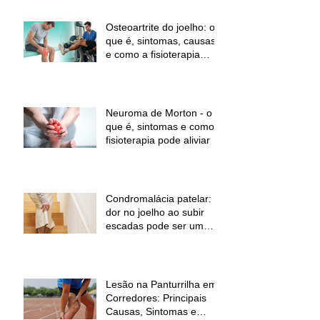
Osteoartrite do joelho: o
que é, sintomas, causas
e como a fisioterapia
pode ajudar a aliviar a
dor e melhorar a função
Neuroma de Morton - o
que é, sintomas e como a
fisioterapia pode aliviar a
dor
Condromalácia patelar:
dor no joelho ao subir
escadas pode ser um
sinal de alerta
Lesão na Panturrilha em
Corredores: Principais
Causas, Sintomas e