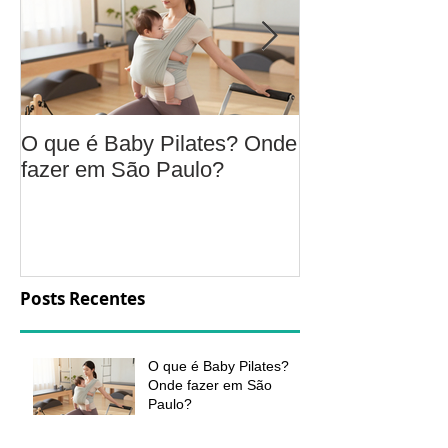
O que é Baby Pilates? Onde
Osteoartrite do
fazer em São Paulo?
é, sintomas, c
a fisioterapia 
aliviar a dor e
função
Posts Recentes
O que é Baby Pilates?
Onde fazer em São
Paulo?