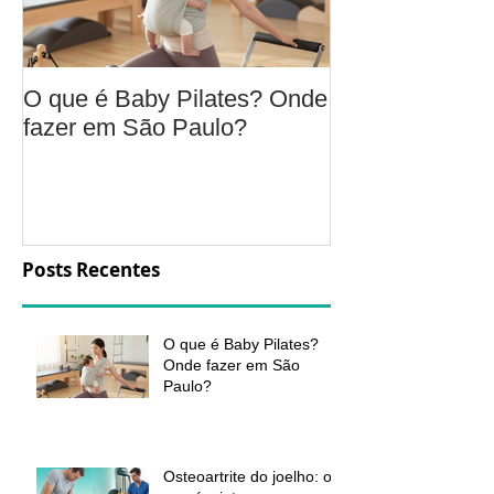
O que é Baby Pilates? Onde
Osteoartrite do
fazer em São Paulo?
é, sintomas, c
a fisioterapia 
aliviar a dor e
função
Posts Recentes
O que é Baby Pilates?
Onde fazer em São
Paulo?
Osteoartrite do joelho: o