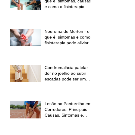
que é, sintomas, causas
e como a fisioterapia
pode ajudar a aliviar a
dor e melhorar a função
Neuroma de Morton - o
que é, sintomas e como a
fisioterapia pode aliviar a
dor
Condromalácia patelar:
dor no joelho ao subir
escadas pode ser um
sinal de alerta
Lesão na Panturrilha em
Corredores: Principais
Causas, Sintomas e
Como Prevenir