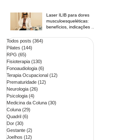
Laser ILIB para dores
musculoesqueléticas:
benefícios, indicações e
contraindicações
Todos posts
(364)
364 posts
Pilates
(144)
144 posts
RPG
(65)
65 posts
Fisioterapia
(130)
130 posts
Fonoaudiologia
(6)
6 posts
Terapia Ocupacional
(12)
12 posts
Prematuridade
(12)
12 posts
Neurologia
(26)
26 posts
Psicologia
(4)
4 posts
Medicina da Coluna
(30)
30 posts
Coluna
(29)
29 posts
Quadril
(6)
6 posts
Dor
(30)
30 posts
Gestante
(2)
2 posts
Joelhos
(12)
12 posts