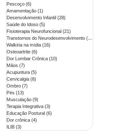
Pescoço
(6)
6 posts
Amamentação
(1)
1 post
Desenvolvimento Infantil
(28)
28 posts
Saúde do Idoso
(5)
5 posts
Fisioterapia Neurofuncional
(21)
21 posts
Transtornos do Neurodesenvolvimento
(16)
16 posts
Walkiria na mídia
(16)
16 posts
Osteoartrite
(6)
6 posts
Dor Lombar Crônica
(10)
10 posts
Mãos
(7)
7 posts
Acupuntura
(5)
5 posts
Cervicalgia
(8)
8 posts
Ombro
(7)
7 posts
Pés
(13)
13 posts
Musculação
(9)
9 posts
Terapia Integrativa
(3)
3 posts
Educação Postural
(6)
6 posts
Dor crônica
(4)
4 posts
ILIB
(3)
3 posts