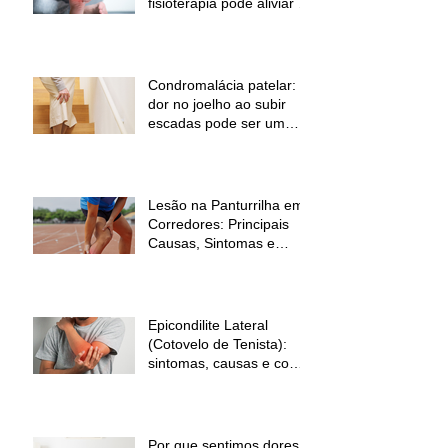
fisioterapia pode aliviar a
dor
Condromalácia patelar:
dor no joelho ao subir
escadas pode ser um
sinal de alerta
Lesão na Panturrilha em
Corredores: Principais
Causas, Sintomas e
Como Prevenir
Epicondilite Lateral
(Cotovelo de Tenista):
sintomas, causas e como
a fisioterapia pode ajudar
Por que sentimos dores