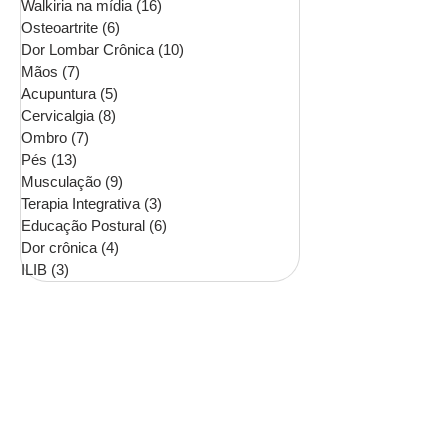
Walkiria na mídia
(16)
16 posts
Osteoartrite
(6)
6 posts
Dor Lombar Crônica
(10)
10 posts
Mãos
(7)
7 posts
Acupuntura
(5)
5 posts
Cervicalgia
(8)
8 posts
Ombro
(7)
7 posts
Pés
(13)
13 posts
Musculação
(9)
9 posts
Terapia Integrativa
(3)
3 posts
Educação Postural
(6)
6 posts
Dor crônica
(4)
4 posts
ILIB
(3)
3 posts