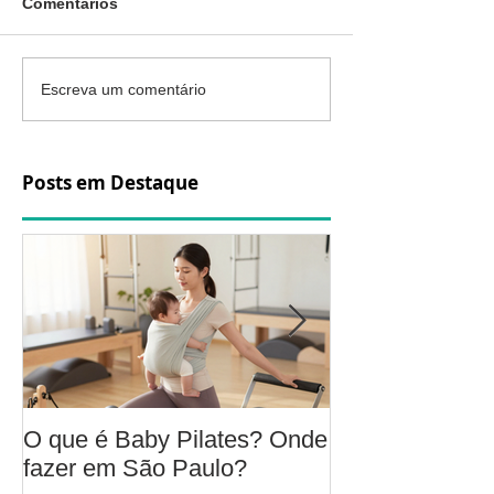
Comentários
Escreva um comentário
Posts em Destaque
O que é Baby Pilates? Onde
Osteoartrite do
fazer em São Paulo?
é, sintomas, c