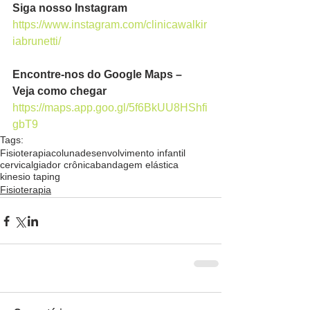
Siga nosso Instagram
https://www.instagram.com/clinicawalkir
iabrunetti/
Encontre-nos do Google Maps – 
Veja como chegar
https://maps.app.goo.gl/5f6BkUU8HShfi
gbT9
Tags:
Fisioterapia
coluna
desenvolvimento infantil
cervicalgia
dor crônica
bandagem elástica
kinesio taping
Fisioterapia