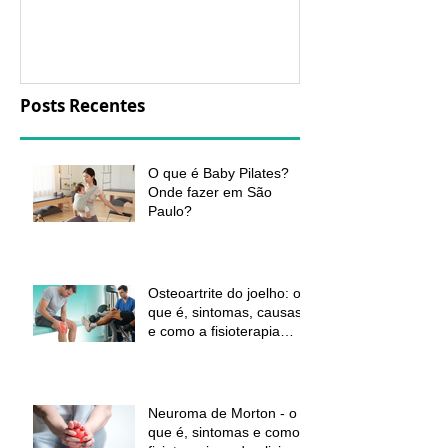
a fisioterapia 
aliviar a dor e
função
Posts Recentes
O que é Baby Pilates?
Onde fazer em São
Paulo?
Osteoartrite do joelho: o
que é, sintomas, causas
e como a fisioterapia
pode ajudar a aliviar a
dor e melhorar a função
Neuroma de Morton - o
que é, sintomas e como a