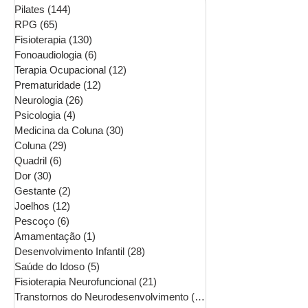
Pilates
(144)
144 posts
RPG
(65)
65 posts
Fisioterapia
(130)
130 posts
Fonoaudiologia
(6)
6 posts
Terapia Ocupacional
(12)
12 posts
Prematuridade
(12)
12 posts
Neurologia
(26)
26 posts
Psicologia
(4)
4 posts
Medicina da Coluna
(30)
30 posts
Coluna
(29)
29 posts
Quadril
(6)
6 posts
Dor
(30)
30 posts
Gestante
(2)
2 posts
Joelhos
(12)
12 posts
Pescoço
(6)
6 posts
Amamentação
(1)
1 post
Desenvolvimento Infantil
(28)
28 posts
Saúde do Idoso
(5)
5 posts
Fisioterapia Neurofuncional
(21)
21 posts
Transtornos do Neurodesenvolvimento
(16)
16 posts