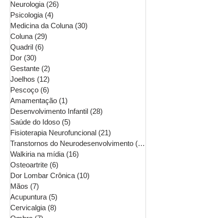
Neurologia
(26)
26 posts
Psicologia
(4)
4 posts
Medicina da Coluna
(30)
30 posts
Coluna
(29)
29 posts
Quadril
(6)
6 posts
Dor
(30)
30 posts
Gestante
(2)
2 posts
Joelhos
(12)
12 posts
Pescoço
(6)
6 posts
Amamentação
(1)
1 post
Desenvolvimento Infantil
(28)
28 posts
Saúde do Idoso
(5)
5 posts
Fisioterapia Neurofuncional
(21)
21 posts
Transtornos do Neurodesenvolvimento
(16)
16 posts
Walkiria na mídia
(16)
16 posts
Osteoartrite
(6)
6 posts
Dor Lombar Crônica
(10)
10 posts
Mãos
(7)
7 posts
Acupuntura
(5)
5 posts
Cervicalgia
(8)
8 posts