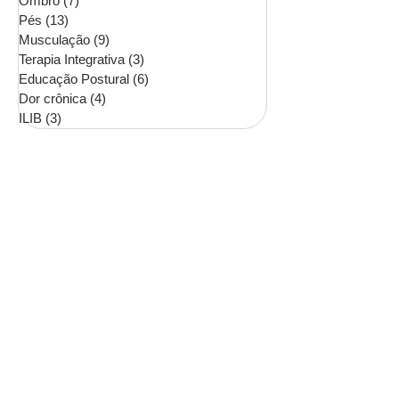
Ombro
(7)
7 posts
Pés
(13)
13 posts
Musculação
(9)
9 posts
Terapia Integrativa
(3)
3 posts
Educação Postural
(6)
6 posts
Dor crônica
(4)
4 posts
ILIB
(3)
3 posts