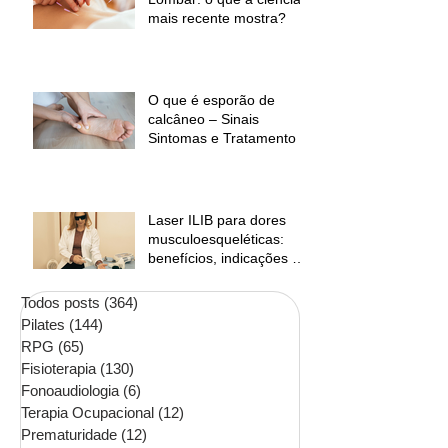
mais recente mostra?
O que é esporão de
calcâneo – Sinais
Sintomas e Tratamento
Laser ILIB para dores
musculoesqueléticas:
benefícios, indicações e
contraindicações
Todos posts
(364)
364 posts
Pilates
(144)
144 posts
RPG
(65)
65 posts
Fisioterapia
(130)
130 posts
Fonoaudiologia
(6)
6 posts
Terapia Ocupacional
(12)
12 posts
Prematuridade
(12)
12 posts