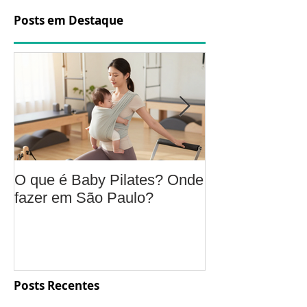
Posts em Destaque
O que é Baby Pilates? Onde
Osteoartrite do
fazer em São Paulo?
é, sintomas, c
a fisioterapia 
aliviar a dor e
função
Posts Recentes