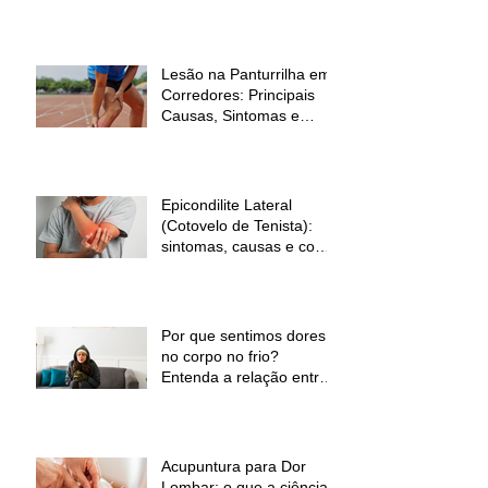
sinal de alerta
Lesão na Panturrilha em
Corredores: Principais
Causas, Sintomas e
Como Prevenir
Epicondilite Lateral
(Cotovelo de Tenista):
sintomas, causas e como
a fisioterapia pode ajudar
Por que sentimos dores
no corpo no frio?
Entenda a relação entre
baixas temperaturas e
desconforto muscular
Acupuntura para Dor
Lombar: o que a ciência