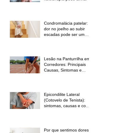
dor
Condromalácia patelar:
dor no joelho ao subir
escadas pode ser um
sinal de alerta
Lesão na Panturrilha em
Corredores: Principais
Causas, Sintomas e
Como Prevenir
Epicondilite Lateral
(Cotovelo de Tenista):
sintomas, causas e como
a fisioterapia pode ajudar
Por que sentimos dores