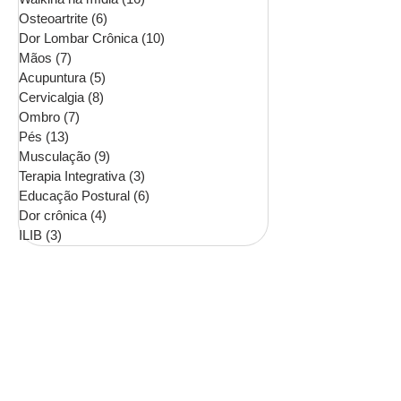
Osteoartrite
(6)
6 posts
Dor Lombar Crônica
(10)
10 posts
Mãos
(7)
7 posts
Acupuntura
(5)
5 posts
Cervicalgia
(8)
8 posts
Ombro
(7)
7 posts
Pés
(13)
13 posts
Musculação
(9)
9 posts
Terapia Integrativa
(3)
3 posts
Educação Postural
(6)
6 posts
Dor crônica
(4)
4 posts
ILIB
(3)
3 posts