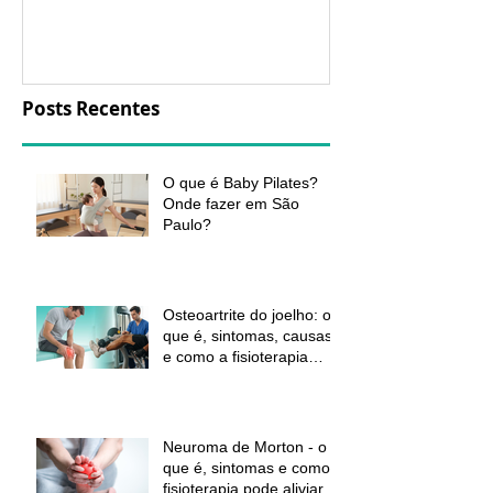
aliviar a dor e
função
Posts Recentes
O que é Baby Pilates?
Onde fazer em São
Paulo?
Osteoartrite do joelho: o
que é, sintomas, causas
e como a fisioterapia
pode ajudar a aliviar a
dor e melhorar a função
Neuroma de Morton - o
que é, sintomas e como a
fisioterapia pode aliviar a