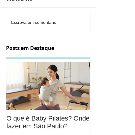
Escreva um comentário
Posts em Destaque
O que é Baby Pilates? Onde
Osteoartrite do
fazer em São Paulo?
é, sintomas, c
a fisioterapia 