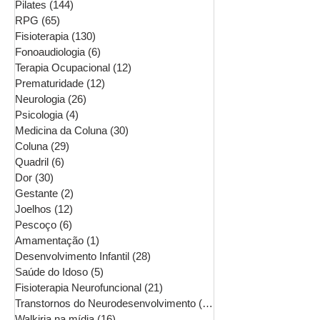
Pilates
(144)
144 posts
RPG
(65)
65 posts
Fisioterapia
(130)
130 posts
Fonoaudiologia
(6)
6 posts
Terapia Ocupacional
(12)
12 posts
Prematuridade
(12)
12 posts
Neurologia
(26)
26 posts
Psicologia
(4)
4 posts
Medicina da Coluna
(30)
30 posts
Coluna
(29)
29 posts
Quadril
(6)
6 posts
Dor
(30)
30 posts
Gestante
(2)
2 posts
Joelhos
(12)
12 posts
Pescoço
(6)
6 posts
Amamentação
(1)
1 post
Desenvolvimento Infantil
(28)
28 posts
Saúde do Idoso
(5)
5 posts
Fisioterapia Neurofuncional
(21)
21 posts
Transtornos do Neurodesenvolvimento
(16)
16 posts
Walkiria na mídia
(16)
16 posts