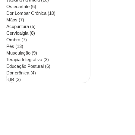
Osteoartrite
(6)
6 posts
Dor Lombar Crônica
(10)
10 posts
Mãos
(7)
7 posts
Acupuntura
(5)
5 posts
Cervicalgia
(8)
8 posts
Ombro
(7)
7 posts
Pés
(13)
13 posts
Musculação
(9)
9 posts
Terapia Integrativa
(3)
3 posts
Educação Postural
(6)
6 posts
Dor crônica
(4)
4 posts
ILIB
(3)
3 posts