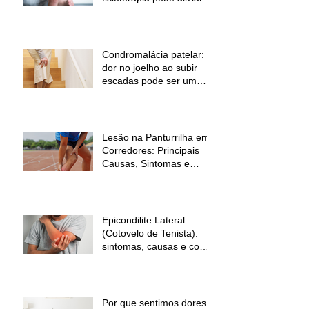
dor
Condromalácia patelar:
dor no joelho ao subir
escadas pode ser um
sinal de alerta
Lesão na Panturrilha em
Corredores: Principais
Causas, Sintomas e
Como Prevenir
Epicondilite Lateral
(Cotovelo de Tenista):
sintomas, causas e como
a fisioterapia pode ajudar
Por que sentimos dores