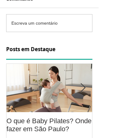
Escreva um comentário
Posts em Destaque
O que é Baby Pilates? Onde
Osteoartrite do
fazer em São Paulo?
é, sintomas, c
a fisioterapia 