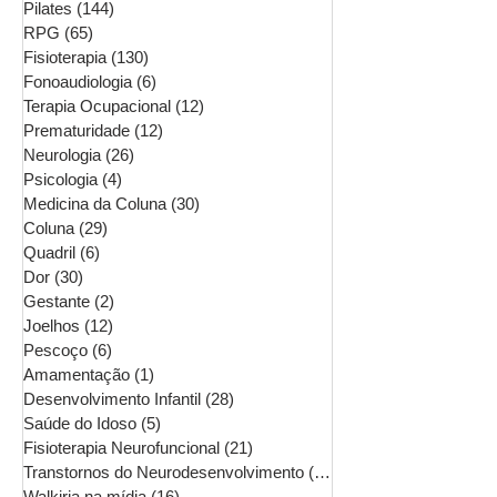
Pilates
(144)
144 posts
RPG
(65)
65 posts
Fisioterapia
(130)
130 posts
Fonoaudiologia
(6)
6 posts
Terapia Ocupacional
(12)
12 posts
Prematuridade
(12)
12 posts
Neurologia
(26)
26 posts
Psicologia
(4)
4 posts
Medicina da Coluna
(30)
30 posts
Coluna
(29)
29 posts
Quadril
(6)
6 posts
Dor
(30)
30 posts
Gestante
(2)
2 posts
Joelhos
(12)
12 posts
Pescoço
(6)
6 posts
Amamentação
(1)
1 post
Desenvolvimento Infantil
(28)
28 posts
Saúde do Idoso
(5)
5 posts
Fisioterapia Neurofuncional
(21)
21 posts
Transtornos do Neurodesenvolvimento
(16)
16 posts
Walkiria na mídia
(16)
16 posts