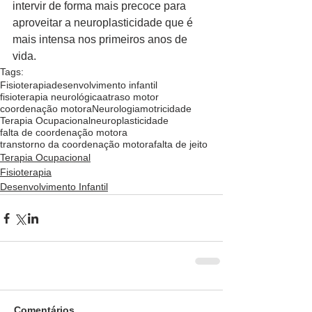
intervir de forma mais precoce para 
aproveitar a neuroplasticidade que é 
mais intensa nos primeiros anos de 
vida.
Tags:
Fisioterapia
desenvolvimento infantil
fisioterapia neurológica
atraso motor
coordenação motora
Neurologia
motricidade
Terapia Ocupacional
neuroplasticidade
falta de coordenação motora
transtorno da coordenação motora
falta de jeito
Terapia Ocupacional
Fisioterapia
Desenvolvimento Infantil
Comentários