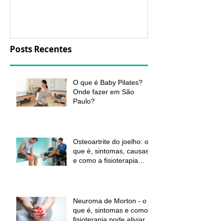
aliviar a dor e
função
Posts Recentes
O que é Baby Pilates?
Onde fazer em São
Paulo?
Osteoartrite do joelho: o
que é, sintomas, causas
e como a fisioterapia
pode ajudar a aliviar a
dor e melhorar a função
Neuroma de Morton - o
que é, sintomas e como a
fisioterapia pode aliviar a