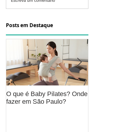
Escreva um comentário
Posts em Destaque
O que é Baby Pilates? Onde
Osteoartrite do
fazer em São Paulo?
é, sintomas, c
a fisioterapia 
aliviar a dor e
função