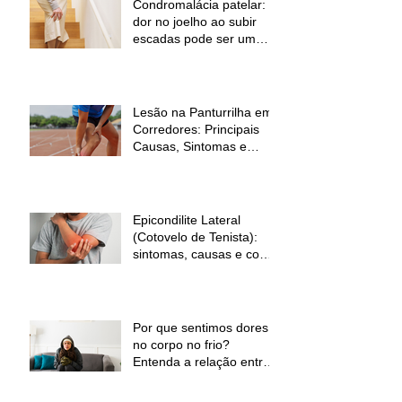
Condromalácia patelar:
dor no joelho ao subir
escadas pode ser um
sinal de alerta
Lesão na Panturrilha em
Corredores: Principais
Causas, Sintomas e
Como Prevenir
Epicondilite Lateral
(Cotovelo de Tenista):
sintomas, causas e como
a fisioterapia pode ajudar
Por que sentimos dores
no corpo no frio?
Entenda a relação entre
baixas temperaturas e
desconforto muscular