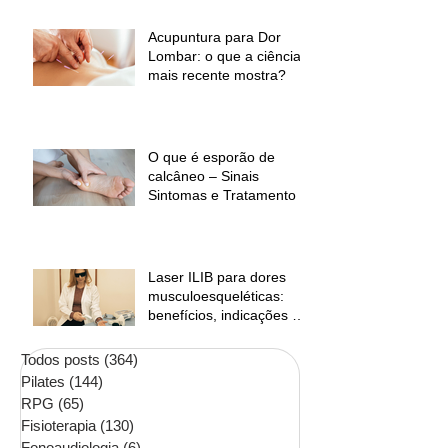
Acupuntura para Dor
Lombar: o que a ciência
mais recente mostra?
O que é esporão de
calcâneo – Sinais
Sintomas e Tratamento
Laser ILIB para dores
musculoesqueléticas:
benefícios, indicações e
contraindicações
Todos posts
(364)
364 posts
Pilates
(144)
144 posts
RPG
(65)
65 posts
Fisioterapia
(130)
130 posts
Fonoaudiologia
(6)
6 posts