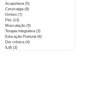
Acupuntura
(5)
5 posts
Cervicalgia
(8)
8 posts
Ombro
(7)
7 posts
Pés
(13)
13 posts
Musculação
(9)
9 posts
Terapia Integrativa
(3)
3 posts
Educação Postural
(6)
6 posts
Dor crônica
(4)
4 posts
ILIB
(3)
3 posts