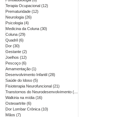
Terapia Ocupacional
(12)
12 posts
Prematuridade
(12)
12 posts
Neurologia
(26)
26 posts
Psicologia
(4)
4 posts
Medicina da Coluna
(30)
30 posts
Coluna
(29)
29 posts
Quadril
(6)
6 posts
Dor
(30)
30 posts
Gestante
(2)
2 posts
Joelhos
(12)
12 posts
Pescoço
(6)
6 posts
Amamentação
(1)
1 post
Desenvolvimento Infantil
(28)
28 posts
Saúde do Idoso
(5)
5 posts
Fisioterapia Neurofuncional
(21)
21 posts
Transtornos do Neurodesenvolvimento
(16)
16 posts
Walkiria na mídia
(16)
16 posts
Osteoartrite
(6)
6 posts
Dor Lombar Crônica
(10)
10 posts
Mãos
(7)
7 posts