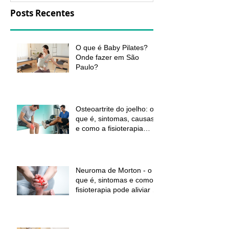
Posts Recentes
O que é Baby Pilates?
Onde fazer em São
Paulo?
Osteoartrite do joelho: o
que é, sintomas, causas
e como a fisioterapia
pode ajudar a aliviar a
dor e melhorar a função
Neuroma de Morton - o
que é, sintomas e como a
fisioterapia pode aliviar a
dor