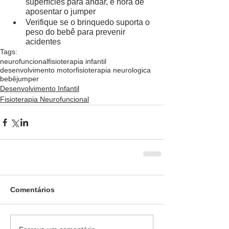
superfícies para andar, é hora de 
aposentar o jumper
Verifique se o brinquedo suporta o 
peso do bebê para prevenir 
acidentes
Tags:
neurofuncional
fisioterapia infantil
desenvolvimento motor
fisioterapia neurologica
bebê
jumper
Desenvolvimento Infantil
Fisioterapia Neurofuncional
Comentários