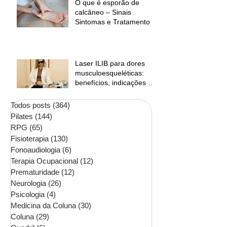
O que é esporão de
calcâneo – Sinais
Sintomas e Tratamento
Laser ILIB para dores
musculoesqueléticas:
benefícios, indicações e
contraindicações
Todos posts
(364)
364 posts
Pilates
(144)
144 posts
RPG
(65)
65 posts
Fisioterapia
(130)
130 posts
Fonoaudiologia
(6)
6 posts
Terapia Ocupacional
(12)
12 posts
Prematuridade
(12)
12 posts
Neurologia
(26)
26 posts
Psicologia
(4)
4 posts
Medicina da Coluna
(30)
30 posts
Coluna
(29)
29 posts