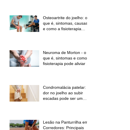
Osteoartrite do joelho: o
que é, sintomas, causas
e como a fisioterapia
pode ajudar a aliviar a
dor e melhorar a função
Neuroma de Morton - o
que é, sintomas e como a
fisioterapia pode aliviar a
dor
Condromalácia patelar:
dor no joelho ao subir
escadas pode ser um
sinal de alerta
Lesão na Panturrilha em
Corredores: Principais