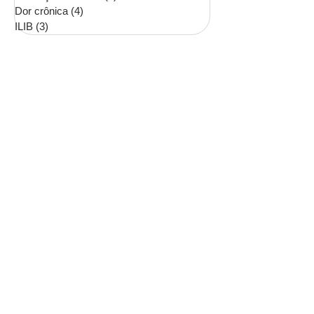
Dor crônica
(4)
4 posts
ILIB
(3)
3 posts