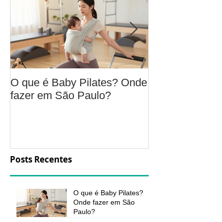
O que é Baby Pilates? Onde
Osteoartrite do
fazer em São Paulo?
é, sintomas, c
a fisioterapia 
aliviar a dor e
função
Posts Recentes
O que é Baby Pilates?
Onde fazer em São
Paulo?