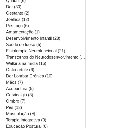
Quadril
(6)
6 posts
Dor
(30)
30 posts
Gestante
(2)
2 posts
Joelhos
(12)
12 posts
Pescoço
(6)
6 posts
Amamentação
(1)
1 post
Desenvolvimento Infantil
(28)
28 posts
Saúde do Idoso
(5)
5 posts
Fisioterapia Neurofuncional
(21)
21 posts
Transtornos do Neurodesenvolvimento
(16)
16 posts
Walkiria na mídia
(16)
16 posts
Osteoartrite
(6)
6 posts
Dor Lombar Crônica
(10)
10 posts
Mãos
(7)
7 posts
Acupuntura
(5)
5 posts
Cervicalgia
(8)
8 posts
Ombro
(7)
7 posts
Pés
(13)
13 posts
Musculação
(9)
9 posts
Terapia Integrativa
(3)
3 posts
Educação Postural
(6)
6 posts