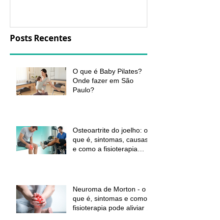
aliviar a dor e
função
Posts Recentes
O que é Baby Pilates?
Onde fazer em São
Paulo?
Osteoartrite do joelho: o
que é, sintomas, causas
e como a fisioterapia
pode ajudar a aliviar a
dor e melhorar a função
Neuroma de Morton - o
que é, sintomas e como a
fisioterapia pode aliviar a
dor