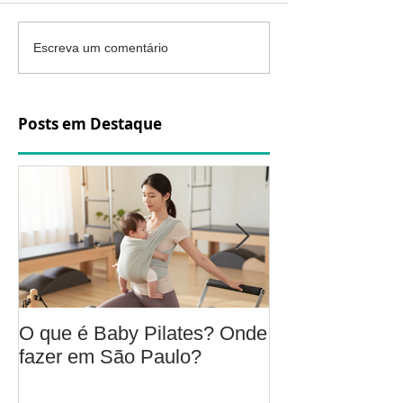
Escreva um comentário
Posts em Destaque
O que é Baby Pilates? Onde
Osteoartrite do
fazer em São Paulo?
é, sintomas, c
a fisioterapia 