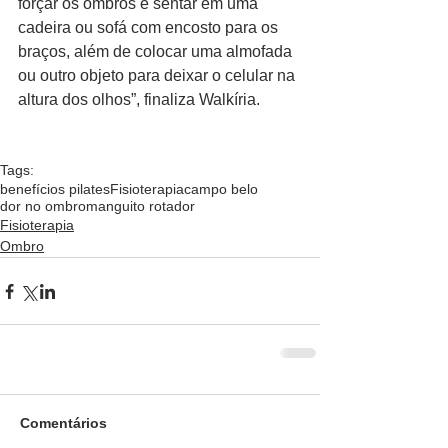
forçar os ombros é sentar em uma 
cadeira ou sofá com encosto para os 
braços, além de colocar uma almofada 
ou outro objeto para deixar o celular na 
altura dos olhos”, finaliza Walkíria.
Tags:
benefícios pilates
Fisioterapia
campo belo
dor no ombro
manguito rotador
Fisioterapia
Ombro
Comentários