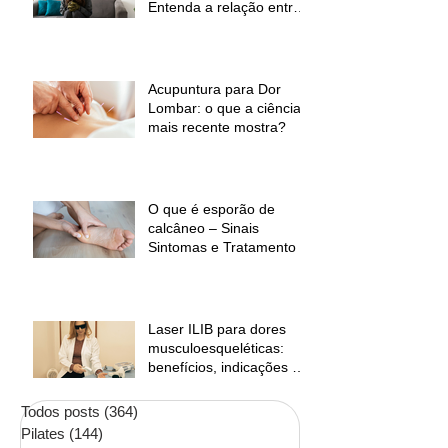
Entenda a relação entre
baixas temperaturas e
desconforto muscular
Acupuntura para Dor
Lombar: o que a ciência
mais recente mostra?
O que é esporão de
calcâneo – Sinais
Sintomas e Tratamento
Laser ILIB para dores
musculoesqueléticas:
benefícios, indicações e
contraindicações
Todos posts
(364)
364 posts
Pilates
(144)
144 posts