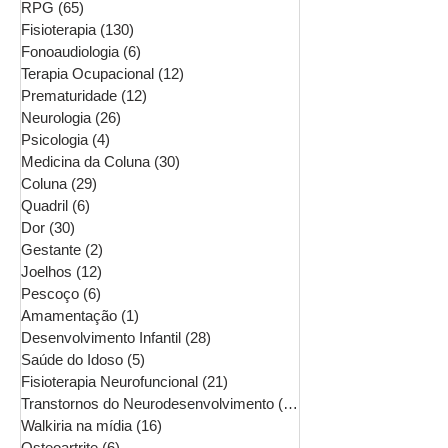
RPG
(65)
65 posts
Fisioterapia
(130)
130 posts
Fonoaudiologia
(6)
6 posts
Terapia Ocupacional
(12)
12 posts
Prematuridade
(12)
12 posts
Neurologia
(26)
26 posts
Psicologia
(4)
4 posts
Medicina da Coluna
(30)
30 posts
Coluna
(29)
29 posts
Quadril
(6)
6 posts
Dor
(30)
30 posts
Gestante
(2)
2 posts
Joelhos
(12)
12 posts
Pescoço
(6)
6 posts
Amamentação
(1)
1 post
Desenvolvimento Infantil
(28)
28 posts
Saúde do Idoso
(5)
5 posts
Fisioterapia Neurofuncional
(21)
21 posts
Transtornos do Neurodesenvolvimento
(16)
16 posts
Walkiria na mídia
(16)
16 posts
Osteoartrite
(6)
6 posts