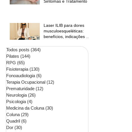
Sintomas e Tratamento
Laser ILIB para dores
musculoesqueléticas:
benefícios, indicações e
contraindicações
Todos posts
(364)
364 posts
Pilates
(144)
144 posts
RPG
(65)
65 posts
Fisioterapia
(130)
130 posts
Fonoaudiologia
(6)
6 posts
Terapia Ocupacional
(12)
12 posts
Prematuridade
(12)
12 posts
Neurologia
(26)
26 posts
Psicologia
(4)
4 posts
Medicina da Coluna
(30)
30 posts
Coluna
(29)
29 posts
Quadril
(6)
6 posts
Dor
(30)
30 posts