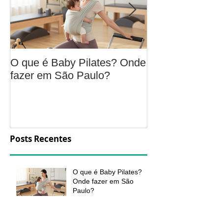
O que é Baby Pilates? Onde
Osteoartrite do
fazer em São Paulo?
é, sintomas, c
a fisioterapia 
aliviar a dor e
função
Posts Recentes
O que é Baby Pilates?
Onde fazer em São
Paulo?