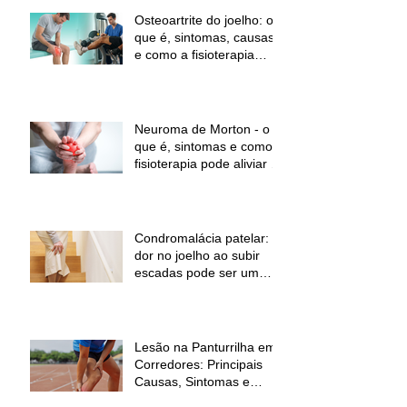
Osteoartrite do joelho: o
que é, sintomas, causas
e como a fisioterapia
pode ajudar a aliviar a
dor e melhorar a função
Neuroma de Morton - o
que é, sintomas e como a
fisioterapia pode aliviar a
dor
Condromalácia patelar:
dor no joelho ao subir
escadas pode ser um
sinal de alerta
Lesão na Panturrilha em
Corredores: Principais
Causas, Sintomas e
Como Prevenir