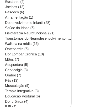
Gestante
(2)
2 posts
Joelhos
(12)
12 posts
Pescoço
(6)
6 posts
Amamentação
(1)
1 post
Desenvolvimento Infantil
(28)
28 posts
Saúde do Idoso
(5)
5 posts
Fisioterapia Neurofuncional
(21)
21 posts
Transtornos do Neurodesenvolvimento
(16)
16 posts
Walkiria na mídia
(16)
16 posts
Osteoartrite
(6)
6 posts
Dor Lombar Crônica
(10)
10 posts
Mãos
(7)
7 posts
Acupuntura
(5)
5 posts
Cervicalgia
(8)
8 posts
Ombro
(7)
7 posts
Pés
(13)
13 posts
Musculação
(9)
9 posts
Terapia Integrativa
(3)
3 posts
Educação Postural
(6)
6 posts
Dor crônica
(4)
4 posts
ILIB
(3)
3 posts