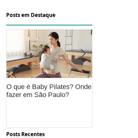
Posts em Destaque
O que é Baby Pilates? Onde
Osteoartrite do
fazer em São Paulo?
é, sintomas, c
a fisioterapia 
aliviar a dor e
função
Posts Recentes