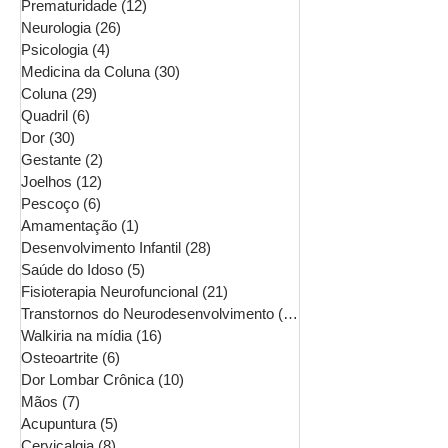
Prematuridade
(12)
12 posts
Neurologia
(26)
26 posts
Psicologia
(4)
4 posts
Medicina da Coluna
(30)
30 posts
Coluna
(29)
29 posts
Quadril
(6)
6 posts
Dor
(30)
30 posts
Gestante
(2)
2 posts
Joelhos
(12)
12 posts
Pescoço
(6)
6 posts
Amamentação
(1)
1 post
Desenvolvimento Infantil
(28)
28 posts
Saúde do Idoso
(5)
5 posts
Fisioterapia Neurofuncional
(21)
21 posts
Transtornos do Neurodesenvolvimento
(16)
16 posts
Walkiria na mídia
(16)
16 posts
Osteoartrite
(6)
6 posts
Dor Lombar Crônica
(10)
10 posts
Mãos
(7)
7 posts
Acupuntura
(5)
5 posts
Cervicalgia
(8)
8 posts