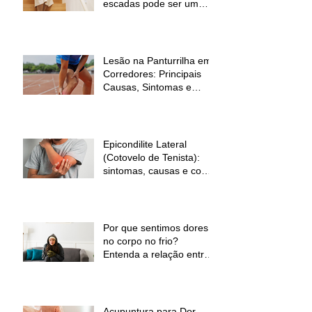
escadas pode ser um
sinal de alerta
Lesão na Panturrilha em
Corredores: Principais
Causas, Sintomas e
Como Prevenir
Epicondilite Lateral
(Cotovelo de Tenista):
sintomas, causas e como
a fisioterapia pode ajudar
Por que sentimos dores
no corpo no frio?
Entenda a relação entre
baixas temperaturas e
desconforto muscular
Acupuntura para Dor