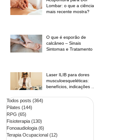
Lombar: o que a ciência
mais recente mostra?
O que é esporão de
calcâneo – Sinais
Sintomas e Tratamento
Laser ILIB para dores
musculoesqueléticas:
benefícios, indicações e
contraindicações
Todos posts
(364)
364 posts
Pilates
(144)
144 posts
RPG
(65)
65 posts
Fisioterapia
(130)
130 posts
Fonoaudiologia
(6)
6 posts
Terapia Ocupacional
(12)
12 posts