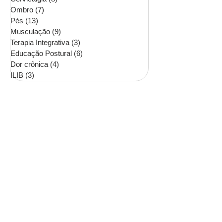
Ombro
(7)
7 posts
Pés
(13)
13 posts
Musculação
(9)
9 posts
Terapia Integrativa
(3)
3 posts
Educação Postural
(6)
6 posts
Dor crônica
(4)
4 posts
ILIB
(3)
3 posts