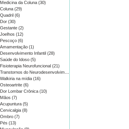
Medicina da Coluna
(30)
30 posts
Coluna
(29)
29 posts
Quadril
(6)
6 posts
Dor
(30)
30 posts
Gestante
(2)
2 posts
Joelhos
(12)
12 posts
Pescoço
(6)
6 posts
Amamentação
(1)
1 post
Desenvolvimento Infantil
(28)
28 posts
Saúde do Idoso
(5)
5 posts
Fisioterapia Neurofuncional
(21)
21 posts
Transtornos do Neurodesenvolvimento
(16)
16 posts
Walkiria na mídia
(16)
16 posts
Osteoartrite
(6)
6 posts
CATEGORIAS
Dor Lombar Crônica
(10)
10 posts
Mãos
(7)
7 posts
Acupuntura
(5)
5 posts
Cervicalgia
(8)
8 posts
Ombro
(7)
7 posts
Pés
(13)
13 posts