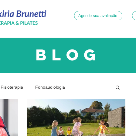
Agende sua avaliação
blog
Fisioterapia
Fonoaudiologia
ridade
Neurologia
Psicologia
Quadril
Dor
Gestante
Joelhos