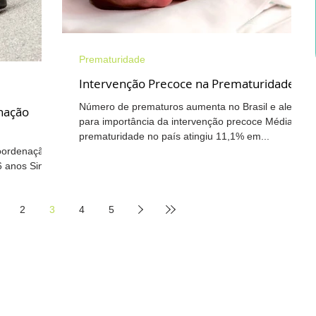
Prematuridade
Intervenção Precoce na Prematuridade
Número de prematuros aumenta no Brasil e alerta
nação
para importância da intervenção precoce Média de
prematuridade no país atingiu 11,1% em...
oordenação
 anos Sinais
e...
2
3
4
5