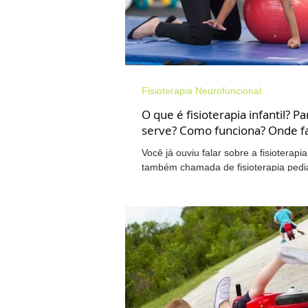
Pescoço
Amamentação
Fisioterapia Neurofuncional
Fisioterapia Neurofuncional
T
O que é fisioterapia infantil? P
serve? Como funciona? Onde f
Você já ouviu falar sobre a fisioterapia 
Walkiria na mídia
Osteoartrite
também chamada de fisioterapia pediá
de mais nada, é importante dizer que.
Cervicalgia
Ombro
Pés