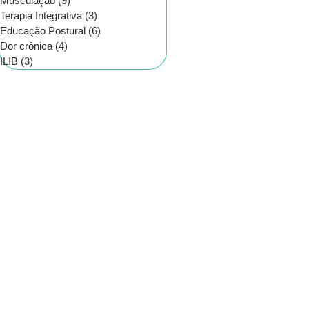
Musculação
(9)
9 posts
Terapia Integrativa
(3)
3 posts
Educação Postural
(6)
6 posts
Dor crônica
(4)
4 posts
ILIB
(3)
3 posts