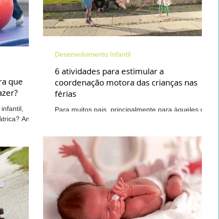
Desenvolvimento Infantil
Saúde do Idoso
Desenvolvimento Infantil
6 atividades para estimular a
ranstornos do Neurodesenvolvimento
ara que
coordenação motora das crianças nas
azer?
férias
infantil,
Para muitos pais, principalmente para àqueles que
Dor Lombar Crônica
Mãos
Acupuntura
trica? Antes
não podem viajar, entreter as crianças durante as
..
férias escolares pode ser um...
Musculação
Terapia Integrativa