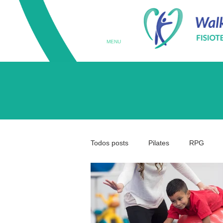
MENU
Todos posts
Pilates
RPG
Terapia Ocupacional
Prematu
Medicina da Coluna
Coluna