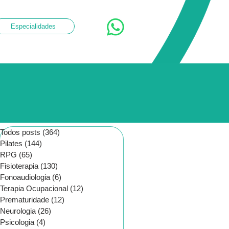
Especialidades
Todos posts
(364)
364 posts
Pilates
(144)
144 posts
RPG
(65)
65 posts
Fisioterapia
(130)
130 posts
Fonoaudiologia
(6)
6 posts
Terapia Ocupacional
(12)
12 posts
Prematuridade
(12)
12 posts
Neurologia
(26)
26 posts
Psicologia
(4)
4 posts