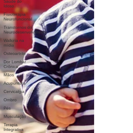
Saúde do
Idoso
Fisioterapia
Neurofuncional
Transtornos do
Neurodesenvolvimento
Walkiria na
mídia
Osteoartrite
Dor Lombar
Crônica
Mãos
Acupuntura
Cervicalgia
Ombro
Pés
Musculação
Terapia
Integrativa