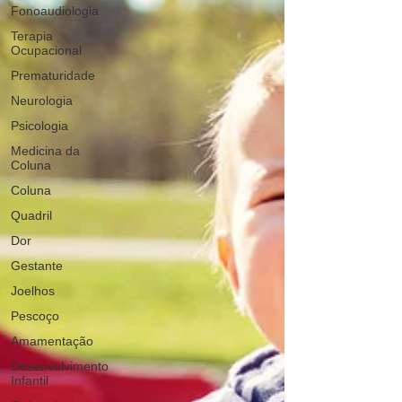
Fonoaudiologia
Terapia
Ocupacional
Prematuridade
Neurologia
Psicologia
Medicina da
Coluna
Coluna
Quadril
Dor
Gestante
Joelhos
Pescoço
Amamentação
Desenvolvimento
Infantil