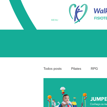
MENU
Todos posts
Pilates
RPG
Terapia Ocupacional
Prematu
Medicina da Coluna
Coluna