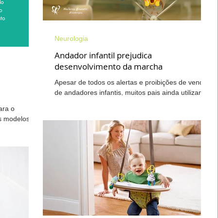
Desenvolvimento Infantil
Saúde do Idoso
Neurologia
Andador infantil prejudica
desenvolvimento da marcha
ranstornos do Neurodesenvolvimento
Apesar de todos os alertas e proibições de venda
de andadores infantis, muitos pais ainda utilizam o
equipamento. O uso de andadores é...
ara o
Dor Lombar Crônica
Mãos
Acupuntura
s modelos de
os
Musculação
Terapia Integrativa