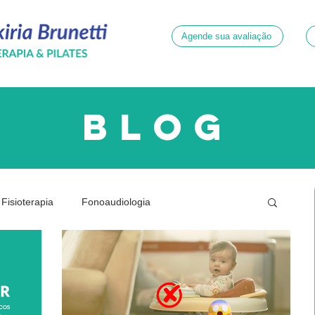
Agende sua avaliação
blog
Fisioterapia
Fonoaudiologia
ridade
Neurologia
Psicologia
Quadril
Dor
Gestante
Joelhos