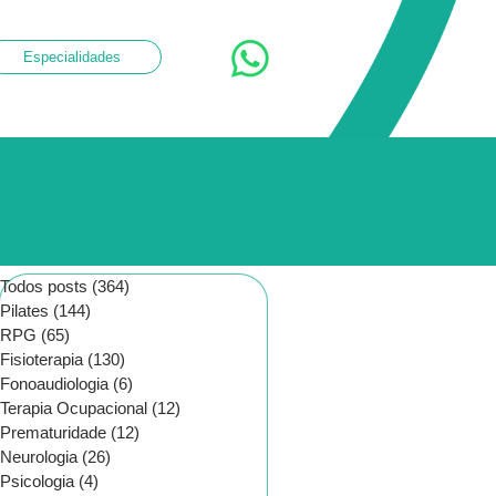
Especialidades
Todos posts
(364)
364 posts
Pilates
(144)
144 posts
RPG
(65)
65 posts
Fisioterapia
(130)
130 posts
Fonoaudiologia
(6)
6 posts
Terapia Ocupacional
(12)
12 posts
Prematuridade
(12)
12 posts
Neurologia
(26)
26 posts
Psicologia
(4)
4 posts