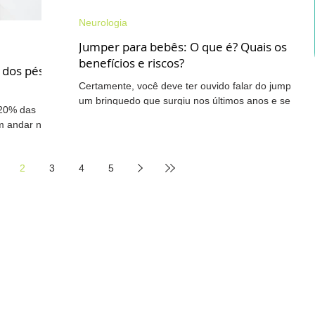
Neurologia
Jumper para bebês: O que é? Quais os
benefícios e riscos?
 dos pés
Certamente, você deve ter ouvido falar do jumper,
um brinquedo que surgiu nos últimos anos e serve
 20% das
como uma espécie de pula-pula para os...
am andar nas
2
3
4
5