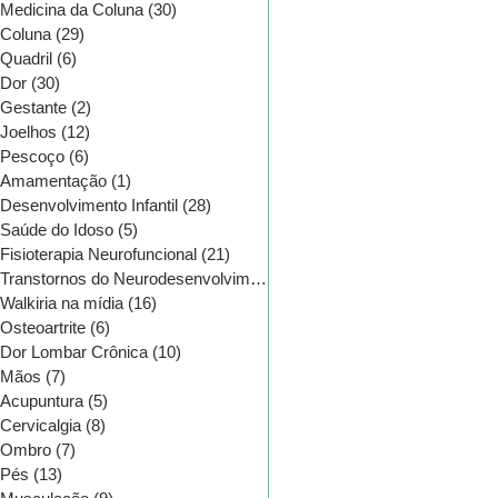
Medicina da Coluna
(30)
30 posts
Coluna
(29)
29 posts
Quadril
(6)
6 posts
Dor
(30)
30 posts
Gestante
(2)
2 posts
Joelhos
(12)
12 posts
Pescoço
(6)
6 posts
Amamentação
(1)
1 post
Desenvolvimento Infantil
(28)
28 posts
Saúde do Idoso
(5)
5 posts
Fisioterapia Neurofuncional
(21)
21 posts
Transtornos do Neurodesenvolvimento
(16)
16 posts
Walkiria na mídia
(16)
16 posts
Osteoartrite
(6)
6 posts
CATEGORIAS
Dor Lombar Crônica
(10)
10 posts
Mãos
(7)
7 posts
Acupuntura
(5)
5 posts
Cervicalgia
(8)
8 posts
Ombro
(7)
7 posts
Pés
(13)
13 posts