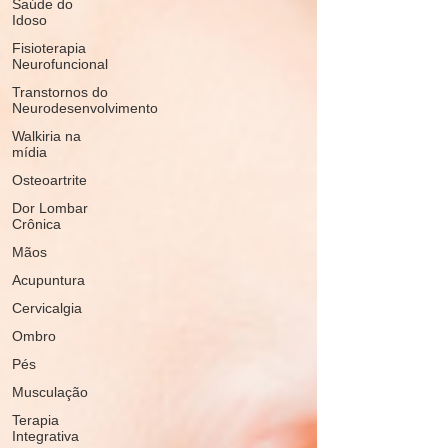
Saúde do
Idoso
Fisioterapia
Neurofuncional
Transtornos do
Neurodesenvolvimento
Walkiria na
mídia
Osteoartrite
Dor Lombar
Crônica
Mãos
Acupuntura
Cervicalgia
Ombro
Pés
Musculação
Terapia
Integrativa