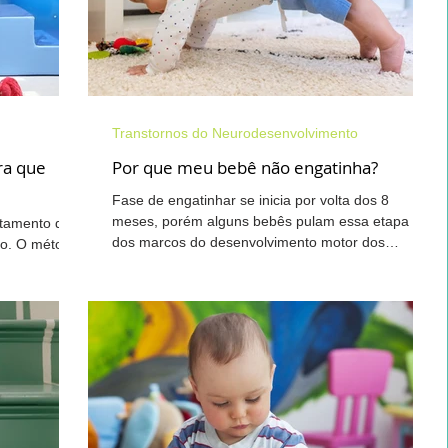
Desenvolvimento Infantil
Saúde do Idoso
Transtornos do Neurodesenvolvimento
ranstornos do Neurodesenvolvimento
ra que
Por que meu bebê não engatinha?
Fase de engatinhar se inicia por volta dos 8
meses, porém alguns bebês pulam essa etapa Um
atamento de
Dor Lombar Crônica
Mãos
Acupuntura
dos marcos do desenvolvimento motor dos
so. O método
bebês...
rta...
Musculação
Terapia Integrativa