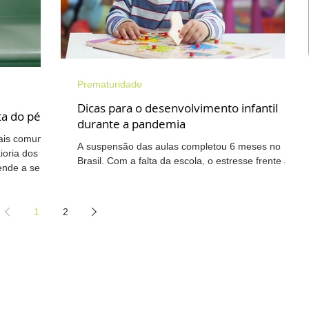
Prematuridade
Dicas para o desenvolvimento infantil
ta do pé?
durante a pandemia
mais comum
A suspensão das aulas completou 6 meses no
ioria dos
Brasil. Com a falta da escola, o estresse frente à
nde a se...
situação da pandemia e o tempo escasso dos...
1
2