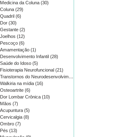
Medicina da Coluna
(30)
30 posts
Coluna
(29)
29 posts
Quadril
(6)
6 posts
Dor
(30)
30 posts
Gestante
(2)
2 posts
Joelhos
(12)
12 posts
Pescoço
(6)
6 posts
Amamentação
(1)
1 post
Desenvolvimento Infantil
(28)
28 posts
Saúde do Idoso
(5)
5 posts
Fisioterapia Neurofuncional
(21)
21 posts
Transtornos do Neurodesenvolvimento
(16)
16 posts
Walkiria na mídia
(16)
16 posts
Osteoartrite
(6)
6 posts
CATEGORIAS
Dor Lombar Crônica
(10)
10 posts
Mãos
(7)
7 posts
Acupuntura
(5)
5 posts
Cervicalgia
(8)
8 posts
Ombro
(7)
7 posts
Pés
(13)
13 posts