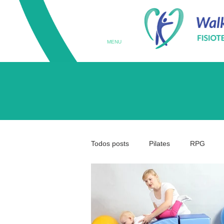
MENU
Todos posts
Pilates
RPG
Terapia Ocupacional
Prematu
Medicina da Coluna
Coluna