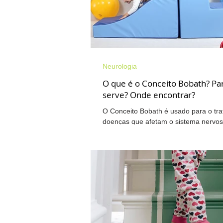
Pescoço
Amamentação
Neurologia
Fisioterapia Neurofuncional
T
O que é o Conceito Bobath? Pa
serve? Onde encontrar?
O Conceito Bobath é usado para o tr
Walkiria na mídia
Osteoartrite
doenças que afetam o sistema nervo
foi criado pelo casal alemão Karel e Be
Cervicalgia
Ombro
Pés