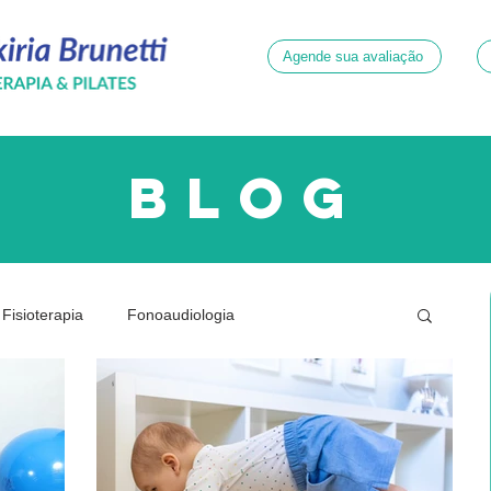
Agende sua avaliação
blog
Fisioterapia
Fonoaudiologia
ridade
Neurologia
Psicologia
Quadril
Dor
Gestante
Joelhos