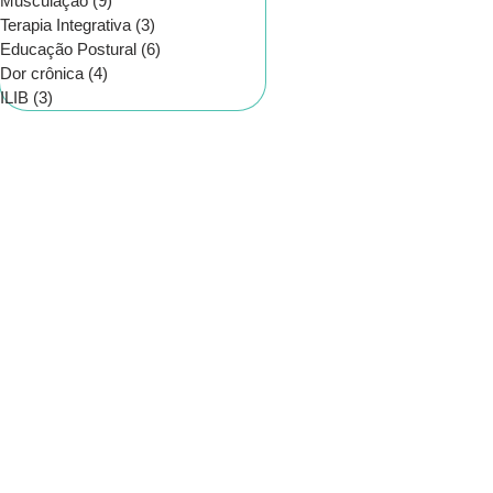
Musculação
(9)
9 posts
Terapia Integrativa
(3)
3 posts
Educação Postural
(6)
6 posts
Dor crônica
(4)
4 posts
ILIB
(3)
3 posts