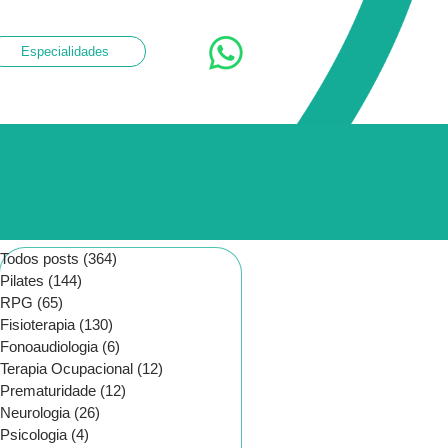
Especialidades
Todos posts
(364)
364 posts
Pilates
(144)
144 posts
RPG
(65)
65 posts
Fisioterapia
(130)
130 posts
Fonoaudiologia
(6)
6 posts
Terapia Ocupacional
(12)
12 posts
Prematuridade
(12)
12 posts
Neurologia
(26)
26 posts
Psicologia
(4)
4 posts