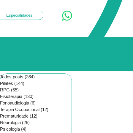
Especialidades
Todos posts
(364)
364 posts
Pilates
(144)
144 posts
RPG
(65)
65 posts
Fisioterapia
(130)
130 posts
Fonoaudiologia
(6)
6 posts
Terapia Ocupacional
(12)
12 posts
Prematuridade
(12)
12 posts
Neurologia
(26)
26 posts
Psicologia
(4)
4 posts