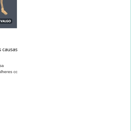
Desenvolvimento Infantil
Saúde do Idoso
ranstornos do Neurodesenvolvimento
s causas
sa
Dor Lombar Crônica
Mãos
Acupuntura
ulheres com
inhamento
Musculação
Terapia Integrativa