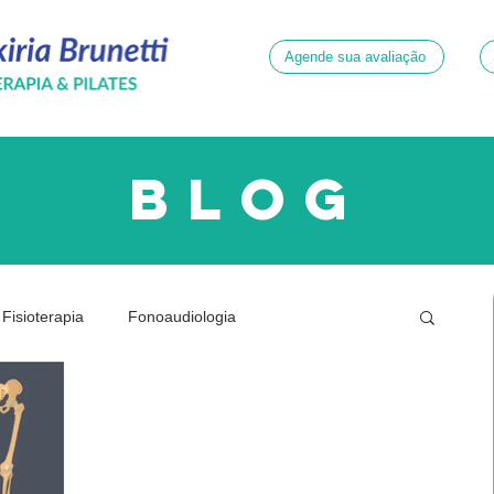
Agende sua avaliação
blog
Fisioterapia
Fonoaudiologia
ridade
Neurologia
Psicologia
Quadril
Dor
Gestante
Joelhos