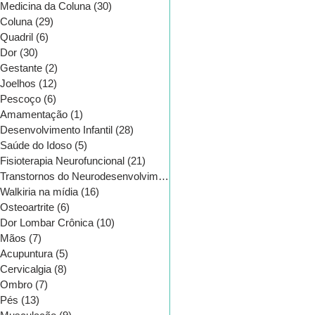
Medicina da Coluna
(30)
30 posts
Coluna
(29)
29 posts
Quadril
(6)
6 posts
Dor
(30)
30 posts
Gestante
(2)
2 posts
Joelhos
(12)
12 posts
Pescoço
(6)
6 posts
Amamentação
(1)
1 post
Desenvolvimento Infantil
(28)
28 posts
Saúde do Idoso
(5)
5 posts
Fisioterapia Neurofuncional
(21)
21 posts
Transtornos do Neurodesenvolvimento
(16)
16 posts
Walkiria na mídia
(16)
16 posts
Osteoartrite
(6)
6 posts
CATEGORIAS
Dor Lombar Crônica
(10)
10 posts
Mãos
(7)
7 posts
Acupuntura
(5)
5 posts
Cervicalgia
(8)
8 posts
Ombro
(7)
7 posts
Pés
(13)
13 posts