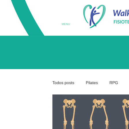
MENU
Todos posts
Pilates
RPG
Terapia Ocupacional
Prematu
Medicina da Coluna
Coluna