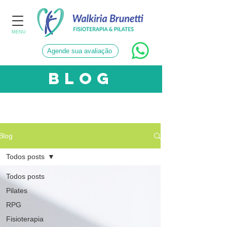
MENU
Agende sua avaliação
blog
CATEGORIAS
Blog
Todos posts
Todos posts
Pilates
RPG
Fisioterapia