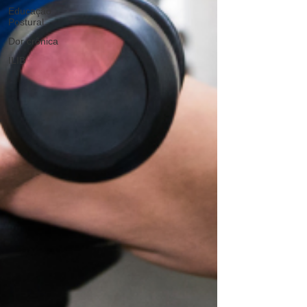
Educação
Postural
Dor crônica
ILIB