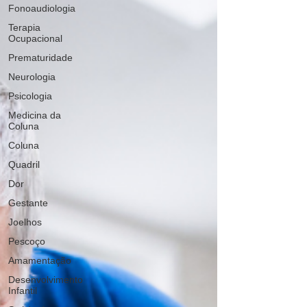
Fonoaudiologia
Terapia
Ocupacional
Prematuridade
Neurologia
Psicologia
Medicina da
Coluna
Coluna
Quadril
Dor
Gestante
Joelhos
Pescoço
Amamentação
Desenvolvimento
Infantil