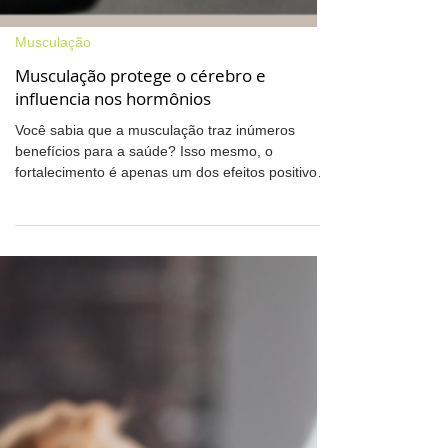
Musculação
Musculação protege o cérebro e
influencia nos hormônios
Você sabia que a musculação traz inúmeros
benefícios para a saúde? Isso mesmo, o
fortalecimento é apenas um dos efeitos positivos
dos treinos de força. Essa nova visão sobre os
músculos é relativamente recente. Contudo,
inúmeros estudos têm apontado que o músculo é
um órgão endócrino, já que o movimento
influencia no cérebro e nos hormônios. Segundo a
fisioterapeuta Walkíria Brunetti, especialista em
Saúde Postural, Dores Crônicas, Pilates, RPG e
Liberação Miofascial , o mú