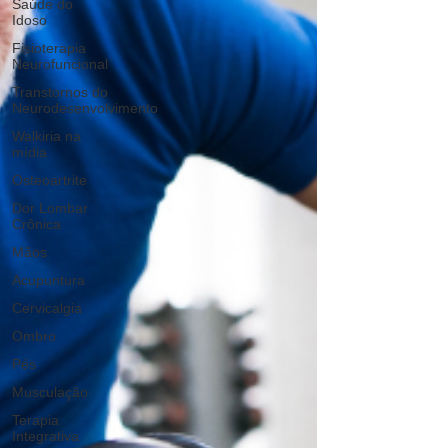
Saúde do
Idoso
Fisioterapia
Neurofuncional
Transtornos do
Neurodesenvolvimento
Walkiria na
mídia
Osteoartrite
Dor Lombar
Crônica
Mãos
Acupuntura
Cervicalgia
Ombro
Pés
Musculação
Terapia
Integrativa