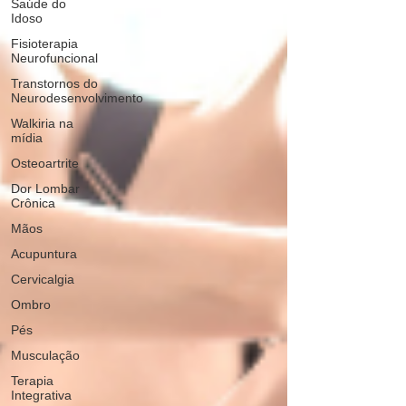
Saúde do
Idoso
Fisioterapia
Neurofuncional
Transtornos do
Neurodesenvolvimento
Walkiria na
mídia
Osteoartrite
Dor Lombar
Crônica
Mãos
Acupuntura
Cervicalgia
Ombro
Pés
Musculação
Terapia
Integrativa