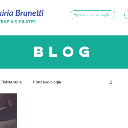
Agende sua avaliação
blog
Fisioterapia
Fonoaudiologia
ridade
Neurologia
Psicologia
Quadril
Dor
Gestante
Joelhos