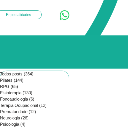
Especialidades
Todos posts
(364)
364 posts
Pilates
(144)
144 posts
RPG
(65)
65 posts
Fisioterapia
(130)
130 posts
Fonoaudiologia
(6)
6 posts
Terapia Ocupacional
(12)
12 posts
Prematuridade
(12)
12 posts
Neurologia
(26)
26 posts
Psicologia
(4)
4 posts