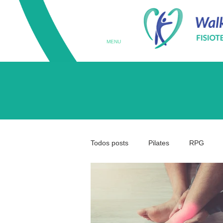
MENU
Todos posts
Pilates
RPG
Terapia Ocupacional
Prematu
Medicina da Coluna
Coluna