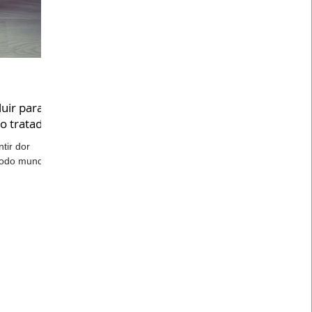
Desenvolvimento Infantil
Saúde do Idoso
uir para
ranstornos do Neurodesenvolvimento
o tratado
tir dor
todo mundo,
Dor Lombar Crônica
Mãos
Acupuntura
já torceu...
Musculação
Terapia Integrativa