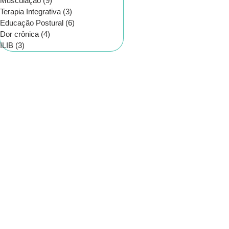
Musculação
(9)
9 posts
Terapia Integrativa
(3)
3 posts
Educação Postural
(6)
6 posts
Dor crônica
(4)
4 posts
ILIB
(3)
3 posts