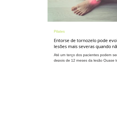
Pescoço
Amamentação
Pilates
Entorse de tornozelo pode evol
Fisioterapia Neurofuncional
T
lesões mais severas quando nã
Até um terço dos pacientes podem sen
depois de 12 meses da lesão Quase 
Walkiria na mídia
Osteoartrite
pelo menos uma vez ao longo da vida, 
Cervicalgia
Ombro
Pés