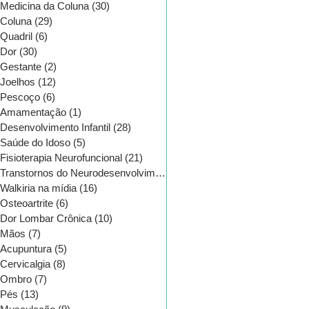
Medicina da Coluna
(30)
30 posts
Coluna
(29)
29 posts
Quadril
(6)
6 posts
Dor
(30)
30 posts
Gestante
(2)
2 posts
Joelhos
(12)
12 posts
Pescoço
(6)
6 posts
Amamentação
(1)
1 post
Desenvolvimento Infantil
(28)
28 posts
Saúde do Idoso
(5)
5 posts
Fisioterapia Neurofuncional
(21)
21 posts
Transtornos do Neurodesenvolvimento
(16)
16 posts
Walkiria na mídia
(16)
16 posts
Osteoartrite
(6)
6 posts
CATEGORIAS
Dor Lombar Crônica
(10)
10 posts
Mãos
(7)
7 posts
Acupuntura
(5)
5 posts
Cervicalgia
(8)
8 posts
Ombro
(7)
7 posts
Pés
(13)
13 posts