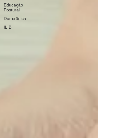
Educação
Postural
Dor crônica
ILIB