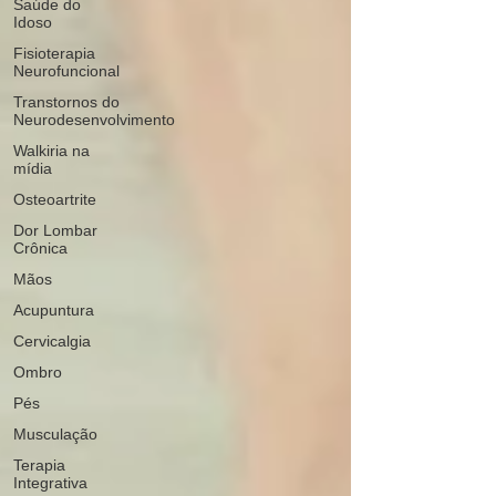
Saúde do
Idoso
Fisioterapia
Neurofuncional
Transtornos do
Neurodesenvolvimento
Walkiria na
mídia
Osteoartrite
Dor Lombar
Crônica
Mãos
Acupuntura
Cervicalgia
Ombro
Pés
Musculação
Terapia
Integrativa