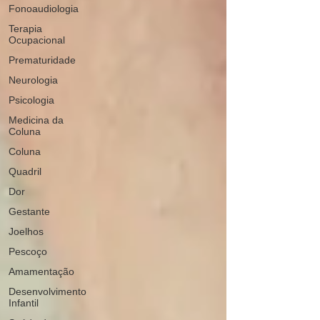
Fonoaudiologia
Terapia
Ocupacional
Prematuridade
Neurologia
Psicologia
Medicina da
Coluna
Coluna
Quadril
Dor
Gestante
Joelhos
Pescoço
Amamentação
Desenvolvimento
Infantil