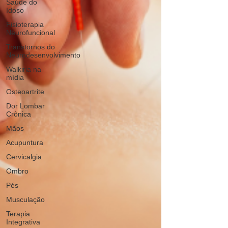
Saúde do
Idoso
Fisioterapia
Neurofuncional
Transtornos do
Neurodesenvolvimento
Walkiria na
mídia
Osteoartrite
Dor Lombar
Crônica
Mãos
Acupuntura
Cervicalgia
Ombro
Pés
Musculação
Terapia
Integrativa