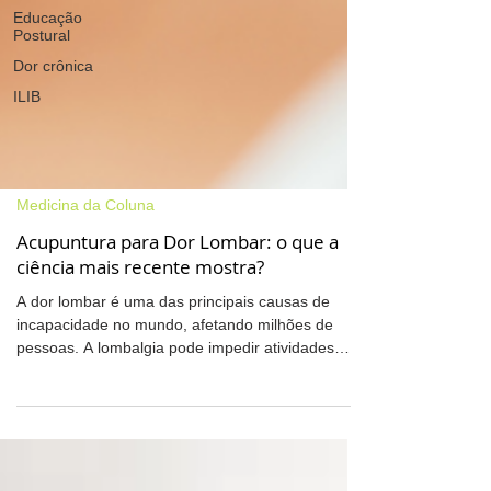
Educação
Postural
Dor crônica
ILIB
Medicina da Coluna
Acupuntura para Dor Lombar: o que a
ciência mais recente mostra?
A dor lombar é uma das principais causas de
incapacidade no mundo, afetando milhões de
pessoas. A lombalgia pode impedir atividades
simples do dia a dia, como caminhar, trabalhar,
praticar exercícios e até dormir. Diante desse
cenário, cresce o interesse por tratamentos que
ofereçam alívio da dor com menos efeitos