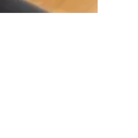
Pilates
Fortalecimento do CORE é fundamental
para tratar dores nas costas
O Pilates, método criado há mais de um século,