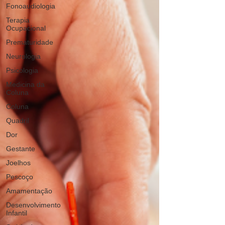
Fonoaudiologia
Terapia
Ocupacional
Prematuridade
Neurologia
Psicologia
Medicina da
Coluna
Coluna
Quadril
Dor
Gestante
Joelhos
Pescoço
Amamentação
Desenvolvimento
Infantil