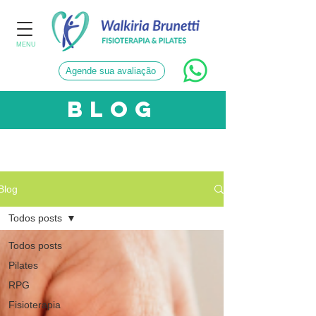
MENU
Agende sua avaliação
blog
CATEGORIAS
Blog
Todos posts
Todos posts
Pilates
RPG
Fisioterapia