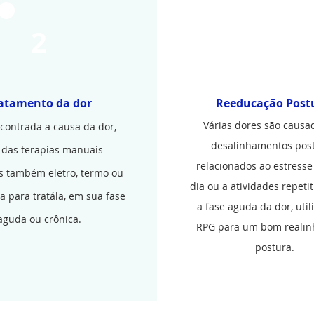
2
3
atamento da dor
Reeducação Post
Várias dores são causa
contrada a causa da dor,
desalinhamentos post
 das terapias manuais
relacionados ao estresse
s também eletro, termo ou
dia ou a atividades repetit
a para tratála, em sua fase
a fase aguda da dor, uti
aguda ou crônica.
RPG para um bom reali
postura.