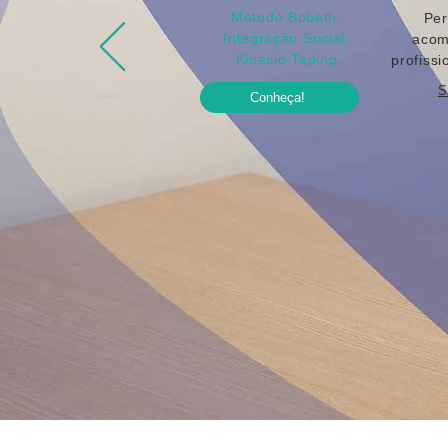
Método Bobath,
Per
Integração Social,
acom
Kinesio Taping
profissi
S
Conheça!
Walkiria Brunetti Fisioterapia