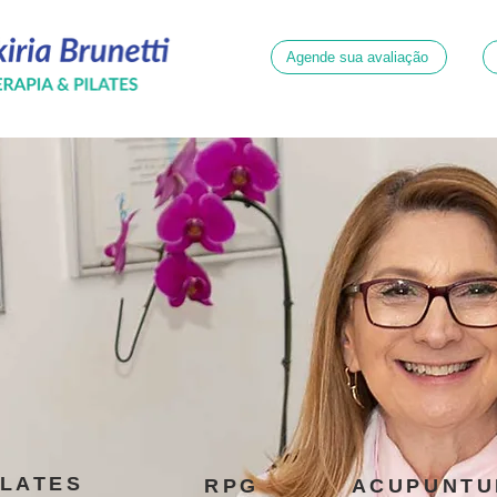
Agende sua avaliação
ILATES
RPG
ACUPUNTU