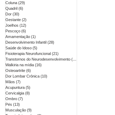
Coluna
(29)
29 posts
Quadril
(6)
6 posts
Dor
(30)
30 posts
Gestante
(2)
2 posts
Joelhos
(12)
12 posts
Pescoço
(6)
6 posts
Amamentação
(1)
1 post
Desenvolvimento Infantil
(28)
28 posts
Saúde do Idoso
(5)
5 posts
Fisioterapia Neurofuncional
(21)
21 posts
Transtornos do Neurodesenvolvimento
(16)
16 posts
Walkiria na mídia
(16)
16 posts
Osteoartrite
(6)
6 posts
Dor Lombar Crônica
(10)
10 posts
Mãos
(7)
7 posts
Acupuntura
(5)
5 posts
Cervicalgia
(8)
8 posts
Ombro
(7)
7 posts
Pés
(13)
13 posts
Musculação
(9)
9 posts