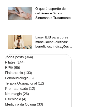
O que é esporão de
calcâneo – Sinais
Sintomas e Tratamento
Laser ILIB para dores
musculoesqueléticas:
benefícios, indicações e
contraindicações
Todos posts
(364)
364 posts
Pilates
(144)
144 posts
RPG
(65)
65 posts
Fisioterapia
(130)
130 posts
Fonoaudiologia
(6)
6 posts
Terapia Ocupacional
(12)
12 posts
Prematuridade
(12)
12 posts
Neurologia
(26)
26 posts
Psicologia
(4)
4 posts
Medicina da Coluna
(30)
30 posts