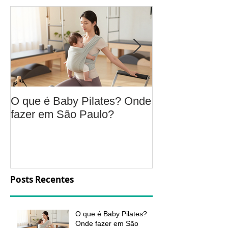
O que é Baby Pilates? Onde
Osteoartrite do
fazer em São Paulo?
é, sintomas, c
a fisioterapia 
aliviar a dor e
função
Posts Recentes
O que é Baby Pilates?
Onde fazer em São