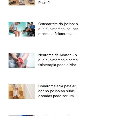
Paulo?
Osteoartrite do joelho: o
que é, sintomas, causas
e como a fisioterapia
pode ajudar a aliviar a
dor e melhorar a função
Neuroma de Morton - o
que é, sintomas e como a
fisioterapia pode aliviar a
dor
Condromalácia patelar:
dor no joelho ao subir
escadas pode ser um
sinal de alerta