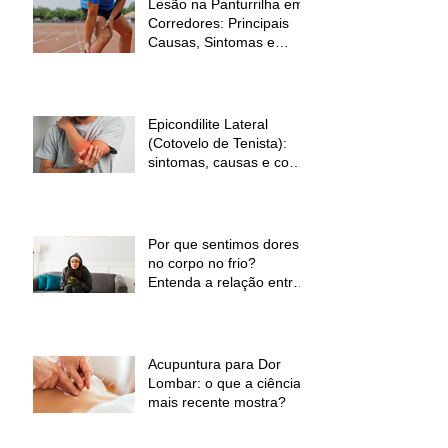
Lesão na Panturrilha em
Corredores: Principais
Causas, Sintomas e
Como Prevenir
Epicondilite Lateral
(Cotovelo de Tenista):
sintomas, causas e como
a fisioterapia pode ajudar
Por que sentimos dores
no corpo no frio?
Entenda a relação entre
baixas temperaturas e
desconforto muscular
Acupuntura para Dor
Lombar: o que a ciência
mais recente mostra?