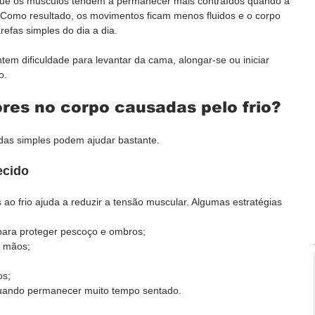
rque os músculos tendem a permanecer mais contraídos quando a 
 Como resultado, os movimentos ficam menos fluidos e o corpo 
refas simples do dia a dia.
tem dificuldade para levantar da cama, alongar-se ou iniciar 
o.
ores no corpo causadas pelo frio?
das simples podem ajudar bastante.
ecido
 ao frio ajuda a reduzir a tensão muscular. Algumas estratégias 
 para proteger pescoço e ombros;
s mãos;
os;
uando permanecer muito tempo sentado.