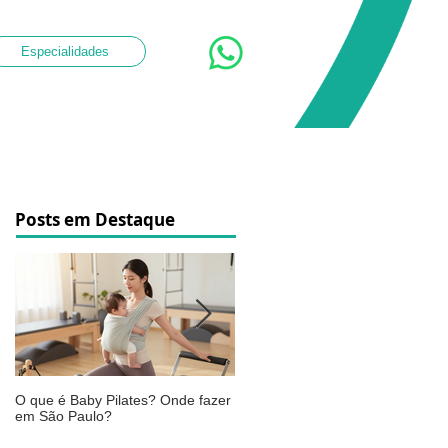
Especialidades
Posts em Destaque
O que é Baby Pilates? Onde fazer
Osteoartrite do joelho: o que é,
em São Paulo?
sintomas, causas e como a
fisioterapia pode ajudar a aliviar 