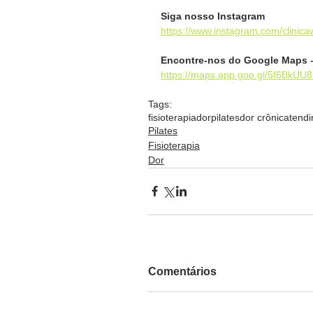
Siga nosso Instagram
https://www.instagram.com/clinicaw
Encontre-nos do Google Maps 
https://maps.app.goo.gl/5f6BkUU
Tags:
fisioterapia
dor
pilates
dor crônica
tendi
Pilates
Fisioterapia
Dor
Comentários