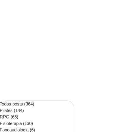
Todos posts
(364)
364 posts
Pilates
(144)
144 posts
RPG
(65)
65 posts
Fisioterapia
(130)
130 posts
Fonoaudiologia
(6)
6 posts