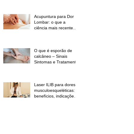
temperaturas e
desconforto muscular
Acupuntura para Dor
Lombar: o que a
ciência mais recente
mostra?
O que é esporão de
calcâneo – Sinais
Sintomas e Tratamento
Laser ILIB para dores
musculoesqueléticas:
benefícios, indicações
e contraindicações