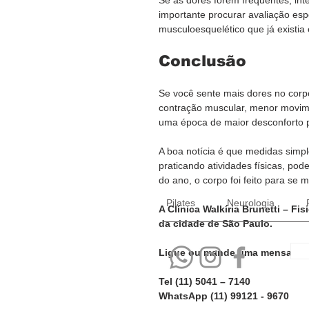
importante procurar avaliação esp
musculoesquelético que já existia
Conclusão
Se você sente mais dores no corpo
contração muscular, menor movime
uma época de maior desconforto 
A boa notícia é que medidas simpl
praticando atividades físicas, pod
do ano, o corpo foi feito para se 
Pilates
Neurologia
A Clínica Walkíria Brunetti – Fis
da cidade de São Paulo.
Ligue ou mande uma mensagem 
Tel (11) 5041 – 7140
WhatsApp (11) 99121 - 9670