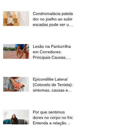
Condromalácia patelar:
dor no joelho ao subir
escadas pode ser um
sinal de alerta
Lesão na Panturrilha
em Corredores:
Principais Causas,
Sintomas e Como
Prevenir
Epicondilite Lateral
(Cotovelo de Tenista):
sintomas, causas e
como a fisioterapia
pode ajudar
Por que sentimos
dores no corpo no frio?
Entenda a relação
entre baixas