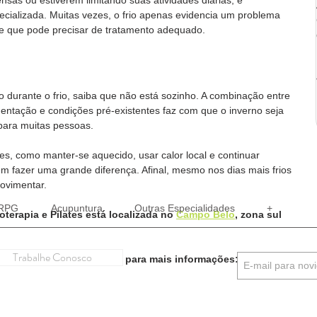
ecializada. Muitas vezes, o frio apenas evidencia um problema 
 e que pode precisar de tratamento adequado.
 durante o frio, saiba que não está sozinho. A combinação entre 
ntação e condições pré-existentes faz com que o inverno seja 
para muitas pessoas.
es, como manter-se aquecido, usar calor local e continuar 
em fazer uma grande diferença. Afinal, mesmo nos dias mais frios 
movimentar.
RPG
Acupuntura
Outras Especialidades
+
ioterapia e Pilates está localizada no 
Campo Belo
, zona sul 
Trabalhe Conosco
para o nosso WhatsApp para mais informações: