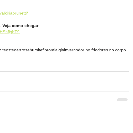
alkiriabrunetti/
– Veja como chegar
8HShfigbT9
nite
osteoartrose
bursite
fibromialgia
inverno
dor no frio
dores no corpo