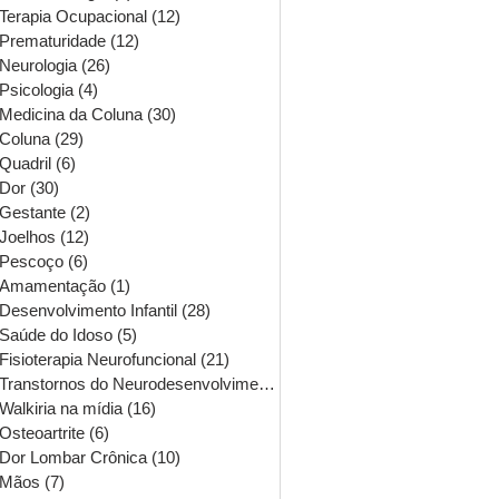
Terapia Ocupacional
(12)
12 posts
Prematuridade
(12)
12 posts
Neurologia
(26)
26 posts
Psicologia
(4)
4 posts
Medicina da Coluna
(30)
30 posts
Coluna
(29)
29 posts
Quadril
(6)
6 posts
Dor
(30)
30 posts
Gestante
(2)
2 posts
Joelhos
(12)
12 posts
Pescoço
(6)
6 posts
Amamentação
(1)
1 post
Desenvolvimento Infantil
(28)
28 posts
Saúde do Idoso
(5)
5 posts
Fisioterapia Neurofuncional
(21)
21 posts
Transtornos do Neurodesenvolvimento
(16)
16 posts
Walkiria na mídia
(16)
16 posts
Osteoartrite
(6)
6 posts
Dor Lombar Crônica
(10)
10 posts
Mãos
(7)
7 posts