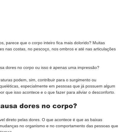
os, parece que o corpo inteiro fica mais dolorido? Muitas 
s nas costas, no pescoço, nos ombros e até nas articulações 
usa dores no corpo ou isso é apenas uma impressão?
aturas podem, sim, contribuir para o surgimento ou 
ueléticas, especialmente em pessoas que já possuem algum 
r que isso acontece e o que fazer para aliviar o desconforto.
causa dores no corpo?
ável direto pelas dores. O que acontece é que as baixas 
mudanças no organismo e no comportamento das pessoas que 
ntomas.