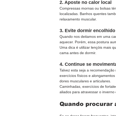
2. Aposte no calor local
Compressas mornas ou bolsas térm
localizadas. Banhos quentes tam
relaxamento muscular.
3. Evite dormir encolhido
Quando nos deitamos em uma cama
aquecer. Porém, essa postura aum
Uma dica é utilizar lençóis mais q
cama antes de dormir.
4. Continue se movimen
Talvez esta seja a recomendação 
exercícios físicos e alongamentos 
dores musculares e articulares.
Caminhadas, exercícios de fortalec
aliados para atravessar o inverno
Quando procurar a
Se as dores forem frequentes, inte