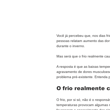
Você já percebeu que, nos dias fri
pessoas relatam aumento das dore
durante o inverno.
Mas será que o frio realmente ca
A resposta é que as baixas temper
agravamento de dores musculoesq
problema pré-existente. Entenda po
O frio realmente 
O frio, por si só, não é o respons
temperaturas provocam algumas 
favorecem o aparecimento dos si