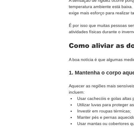
A sensação de rigidez ocorre po
temperatura ambiente está baixa.
exige mais esforço para realizar ta
É por isso que muitas pessoas sen
atividades físicas durante o invern
Como aliviar as d
A boa notícia é que algumas medi
1. Mantenha o corpo aqu
Aquecer as regiões mais sensíveis
incluem:
Usar cachecóis e golas altas
Utilizar luvas para proteger a
Investir em roupas térmicas;
Manter pés e pernas aquecid
Usar mantas ou cobertores q