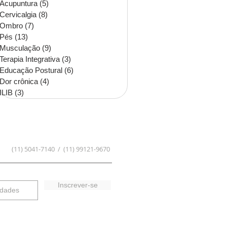
Acupuntura
(5)
5 posts
Cervicalgia
(8)
8 posts
Ombro
(7)
7 posts
Pés
(13)
13 posts
Musculação
(9)
9 posts
Terapia Integrativa
(3)
3 posts
Educação Postural
(6)
6 posts
Dor crônica
(4)
4 posts
ILIB
(3)
3 posts
(11) 5041-7140 / (11) 99121-9670
Inscrever-se