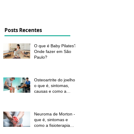
dor e melhorar a função
Posts Recentes
O que é Baby Pilates?
Onde fazer em São
Paulo?
Osteoartrite do joelho:
o que é, sintomas,
causas e como a
fisioterapia pode ajudar
a aliviar a dor e
melhorar a função
Neuroma de Morton - o
que é, sintomas e
como a fisioterapia
pode aliviar a dor