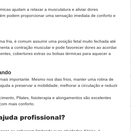
icas ajudam a relaxar a musculatura e aliviar dores 
bém podem proporcionar uma sensação imediata de conforto e 
 fria, é comum assumir uma posição fetal muito fechada até 
enta a contração muscular e pode favorecer dores ao acordar.
uentes, cobertores extras ou bolsas térmicas para aquecer a 
tando
mais importante. Mesmo nos dias frios, manter uma rotina de 
ajuda a preservar a mobilidade, melhorar a circulação e reduzir 
imento, Pilates, fisioterapia e alongamentos são excelentes 
 com mais conforto.
juda profissional?
nsas ou estiverem limitando suas atividades diárias, é 