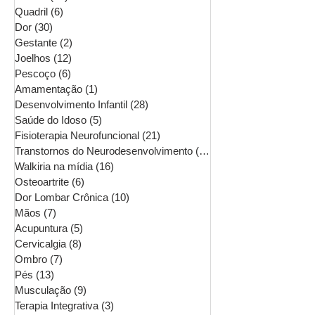
Quadril
(6)
6 posts
Dor
(30)
30 posts
Gestante
(2)
2 posts
Joelhos
(12)
12 posts
Pescoço
(6)
6 posts
Amamentação
(1)
1 post
Desenvolvimento Infantil
(28)
28 posts
Saúde do Idoso
(5)
5 posts
Fisioterapia Neurofuncional
(21)
21 posts
Transtornos do Neurodesenvolvimento
(16)
16 posts
Walkiria na mídia
(16)
16 posts
Osteoartrite
(6)
6 posts
Dor Lombar Crônica
(10)
10 posts
Mãos
(7)
7 posts
Acupuntura
(5)
5 posts
Cervicalgia
(8)
8 posts
Ombro
(7)
7 posts
Pés
(13)
13 posts
Musculação
(9)
9 posts
Terapia Integrativa
(3)
3 posts