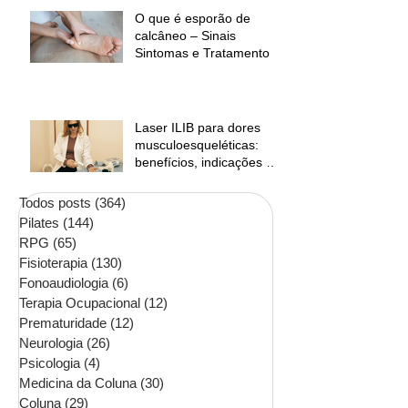
O que é esporão de
calcâneo – Sinais
Sintomas e Tratamento
Laser ILIB para dores
musculoesqueléticas:
benefícios, indicações e
contraindicações
Todos posts
(364)
364 posts
Pilates
(144)
144 posts
RPG
(65)
65 posts
Fisioterapia
(130)
130 posts
Fonoaudiologia
(6)
6 posts
Terapia Ocupacional
(12)
12 posts
Prematuridade
(12)
12 posts
Neurologia
(26)
26 posts
Psicologia
(4)
4 posts
Medicina da Coluna
(30)
30 posts
Coluna
(29)
29 posts