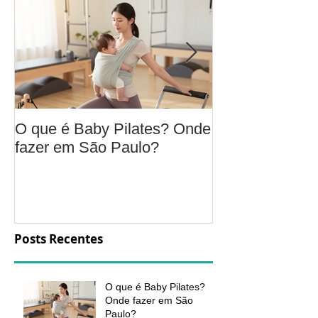
O que é Baby Pilates? Onde
Osteoartrite do
fazer em São Paulo?
é, sintomas, c
a fisioterapia 
aliviar a dor e
função
Posts Recentes
O que é Baby Pilates?
Onde fazer em São
Paulo?