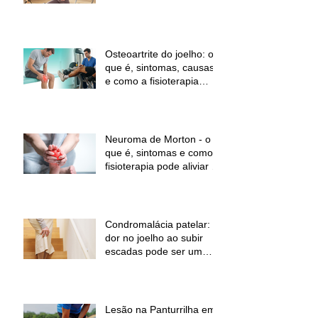
Osteoartrite do joelho: o
que é, sintomas, causas
e como a fisioterapia
pode ajudar a aliviar a
dor e melhorar a função
Neuroma de Morton - o
que é, sintomas e como a
fisioterapia pode aliviar a
dor
Condromalácia patelar:
dor no joelho ao subir
escadas pode ser um
sinal de alerta
Lesão na Panturrilha em