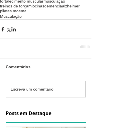
fortalecimento muscular
musculação
treinos de força
miocinas
demencia
alzheimer
pilates moema
Musculação
Comentários
Escreva um comentário
Posts em Destaque