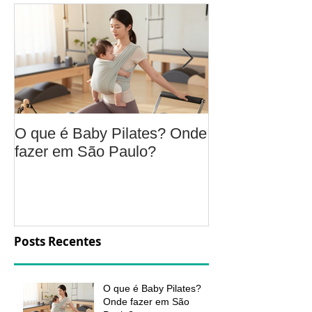
O que é Baby Pilates? Onde
Osteoartrite do
fazer em São Paulo?
é, sintomas, c
a fisioterapia 
aliviar a dor e
função
Posts Recentes
O que é Baby Pilates?
Onde fazer em São