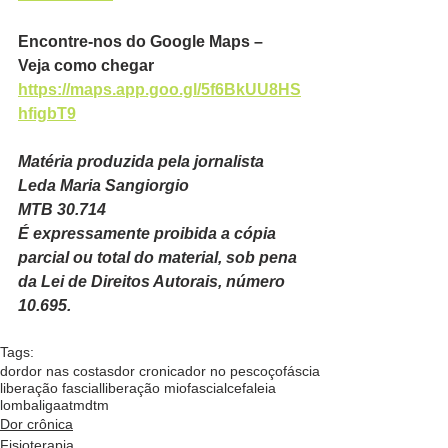
Encontre-nos do Google Maps – 
Veja como chegar
https://maps.app.goo.gl/5f6BkUU8HS
hfigbT9
Matéria produzida pela jornalista
Leda Maria Sangiorgio
MTB 30.714
É expressamente proibida a cópia 
parcial ou total do material, sob pena 
da Lei de Direitos Autorais, número 
10.695.  
Tags:
dor
dor nas costas
dor cronica
dor no pescoço
fáscia
liberação fascial
liberação miofascial
cefaleia
lombaliga
atm
dtm
Dor crônica
Fisioterapia