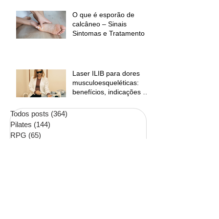
O que é esporão de
calcâneo – Sinais
Sintomas e Tratamento
Laser ILIB para dores
musculoesqueléticas:
benefícios, indicações e
contraindicações
Todos posts
(364)
364 posts
Pilates
(144)
144 posts
RPG
(65)
65 posts
Fisioterapia
(130)
130 posts
Fonoaudiologia
(6)
6 posts
Terapia Ocupacional
(12)
12 posts
Prematuridade
(12)
12 posts
Neurologia
(26)
26 posts
Psicologia
(4)
4 posts
Medicina da Coluna
(30)
30 posts