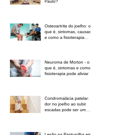
Paulo?
Osteoartrite do joelho: o
que é, sintomas, causas
e como a fisioterapia
pode ajudar a aliviar a
dor e melhorar a função
Neuroma de Morton - o
que é, sintomas e como a
fisioterapia pode aliviar a
dor
Condromalácia patelar:
dor no joelho ao subir
escadas pode ser um
sinal de alerta
Lesão na Panturrilha em