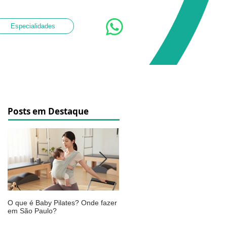
Especialidades
Posts em Destaque
O que é Baby Pilates? Onde fazer
Osteoartrite do joelho: o que é,
em São Paulo?
sintomas, causas e como a
fisioterapia pode ajudar a aliviar 