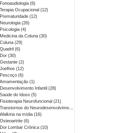
Fonoaudiologia
(6)
6 posts
Terapia Ocupacional
(12)
12 posts
Prematuridade
(12)
12 posts
Neurologia
(26)
26 posts
Psicologia
(4)
4 posts
Medicina da Coluna
(30)
30 posts
Coluna
(29)
29 posts
Quadril
(6)
6 posts
Dor
(30)
30 posts
Gestante
(2)
2 posts
Joelhos
(12)
12 posts
Pescoço
(6)
6 posts
Amamentação
(1)
1 post
Desenvolvimento Infantil
(28)
28 posts
Saúde do Idoso
(5)
5 posts
Fisioterapia Neurofuncional
(21)
21 posts
Transtornos do Neurodesenvolvimento
(16)
16 posts
Walkiria na mídia
(16)
16 posts
Osteoartrite
(6)
6 posts
Dor Lombar Crônica
(10)
10 posts