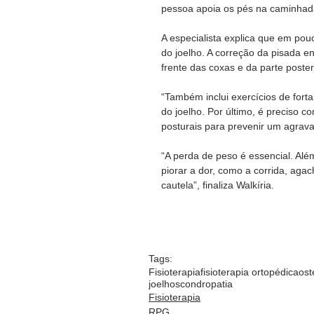
pessoa apoia os pés na caminhada”
A especialista explica que em pouc
do joelho. A correção da pisada e
frente das coxas e da parte posteri
“Também inclui exercícios de fort
do joelho. Por último, é preciso c
posturais para prevenir um agrav
“A perda de peso é essencial. Alé
piorar a dor, como a corrida, aga
cautela”, finaliza Walkíria. 
Tags:
Fisioterapia
fisioterapia ortopédica
ost
joelhos
condropatia
Fisioterapia
RPG