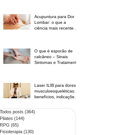
temperaturas e
desconforto muscular
Acupuntura para Dor
Lombar: o que a
ciência mais recente
mostra?
O que é esporão de
calcâneo – Sinais
Sintomas e Tratamento
Laser ILIB para dores
musculoesqueléticas:
benefícios, indicações
e contraindicações
Todos posts
(364)
364 posts
Pilates
(144)
144 posts
RPG
(65)
65 posts
Fisioterapia
(130)
130 posts