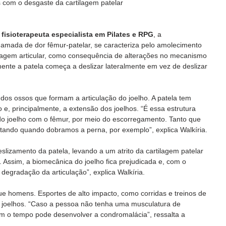
 com o desgaste da cartilagem patelar
, fisioterapeuta especialista em Pilates e RPG
, a 
amada de dor fêmur-patelar, se caracteriza pelo amolecimento 
lagem articular, como consequência de alterações no mecanismo 
ente a patela começa a deslizar lateralmente em vez de deslizar 
 dos ossos que formam a articulação do joelho. A patela tem 
 e, principalmente, a extensão dos joelhos. “É essa estrutura 
 do joelho com o fêmur, por meio do escorregamento. Tanto que 
ltando quando dobramos a perna, por exemplo”, explica Walkíria. 
slizamento da patela, levando a um atrito da cartilagem patelar 
. Assim, a biomecânica do joelho fica prejudicada e, com o 
degradação da articulação”, explica Walkíria. 
e homens. Esportes de alto impacto, como corridas e treinos de 
 joelhos. “Caso a pessoa não tenha uma musculatura de 
om o tempo pode desenvolver a condromalácia”, ressalta a 