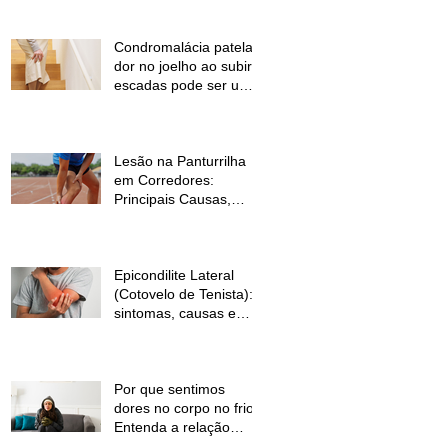
Condromalácia patelar:
dor no joelho ao subir
escadas pode ser um
sinal de alerta
Lesão na Panturrilha
em Corredores:
Principais Causas,
Sintomas e Como
Prevenir
Epicondilite Lateral
(Cotovelo de Tenista):
sintomas, causas e
como a fisioterapia
pode ajudar
Por que sentimos
dores no corpo no frio?
Entenda a relação
entre baixas