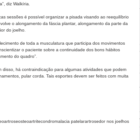
, diz Walkíria. 
as sessões é possível organizar a pisada visando ao reequilíbrio 
nvolve o alongamento da fáscia plantar, alongamento da parte da 
or do joelho. 
alecimento de toda a musculatura que participa dos movimentos 
onscientizar o paciente sobre a continuidade dos bons hábitos 
amento do quadro”. 
m disso, há contraindicação para algumas atividades que podem 
chamentos, pular corda. Tais esportes devem ser feitos com muita 
eoartrose
osteoartrite
condromalacia patelar
artrose
dor nos joelhos