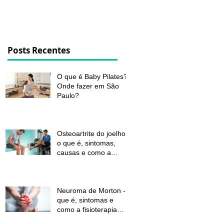
dor e melhorar a função
Posts Recentes
O que é Baby Pilates?
Onde fazer em São
Paulo?
Osteoartrite do joelho:
o que é, sintomas,
causas e como a
fisioterapia pode ajudar
a aliviar a dor e
melhorar a função
Neuroma de Morton - o
que é, sintomas e
como a fisioterapia
pode aliviar a dor