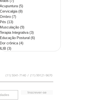
Mãos
(7)
7 posts
Acupuntura
(5)
5 posts
Cervicalgia
(8)
8 posts
Ombro
(7)
7 posts
Pés
(13)
13 posts
Musculação
(9)
9 posts
Terapia Integrativa
(3)
3 posts
Educação Postural
(6)
6 posts
Dor crônica
(4)
4 posts
ILIB
(3)
3 posts
(11) 5041-7140 / (11) 99121-9670
Inscrever-se