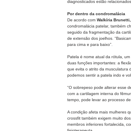
diagnosticados estão relacionados
Por dentro da condromalácia 
De acordo com
 Walkíria Brunetti
condromalácia patelar, também ch
seguido da fragmentação da carti
de extensão dos joelhos. “Basicam
para cima e para baixo”. 
Patela é nome atual da rótula, um
duas funções importantes: a flexão
que evita o atrito da musculatura
podemos sentir a patela indo e vo
“O sobrepeso pode alterar esse de
com a cartilagem interna do fêmur
tempo, pode levar ao processo de 
A condição afeta mais mulheres qu
crossfit também exigem muito dos
membros inferiores fortalecida, c
fisioterapeuta. 