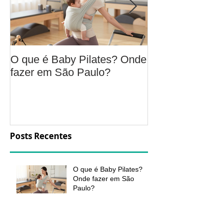
O que é Baby Pilates? Onde
Osteoartrite do
fazer em São Paulo?
é, sintomas, c
a fisioterapia 
aliviar a dor e
função
Posts Recentes
O que é Baby Pilates?
Onde fazer em São
Paulo?