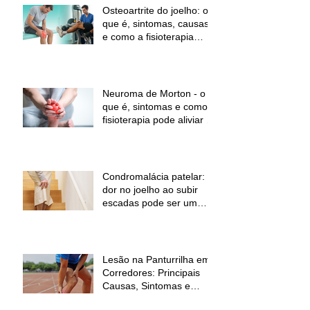
Osteoartrite do joelho: o
que é, sintomas, causas
e como a fisioterapia
pode ajudar a aliviar a
dor e melhorar a função
Neuroma de Morton - o
que é, sintomas e como a
fisioterapia pode aliviar a
dor
Condromalácia patelar:
dor no joelho ao subir
escadas pode ser um
sinal de alerta
Lesão na Panturrilha em
Corredores: Principais
Causas, Sintomas e
Como Prevenir