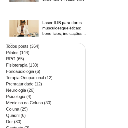
Laser ILIB para dores
musculoesqueléticas:
benefícios, indicações e
contraindicações
Todos posts
(364)
364 posts
Pilates
(144)
144 posts
RPG
(65)
65 posts
Fisioterapia
(130)
130 posts
Fonoaudiologia
(6)
6 posts
Terapia Ocupacional
(12)
12 posts
Prematuridade
(12)
12 posts
Neurologia
(26)
26 posts
Psicologia
(4)
4 posts
Medicina da Coluna
(30)
30 posts
Coluna
(29)
29 posts
Quadril
(6)
6 posts
Dor
(30)
30 posts
Gestante
(2)
2 posts