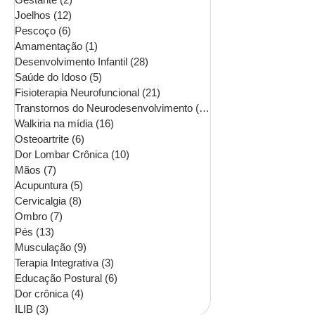
Joelhos
(12)
12 posts
Pescoço
(6)
6 posts
Amamentação
(1)
1 post
Desenvolvimento Infantil
(28)
28 posts
Saúde do Idoso
(5)
5 posts
Fisioterapia Neurofuncional
(21)
21 posts
Transtornos do Neurodesenvolvimento
(16)
16 posts
Walkiria na mídia
(16)
16 posts
Osteoartrite
(6)
6 posts
Dor Lombar Crônica
(10)
10 posts
Mãos
(7)
7 posts
Acupuntura
(5)
5 posts
Cervicalgia
(8)
8 posts
Ombro
(7)
7 posts
Pés
(13)
13 posts
Musculação
(9)
9 posts
Terapia Integrativa
(3)
3 posts
Educação Postural
(6)
6 posts
Dor crônica
(4)
4 posts
ILIB
(3)
3 posts