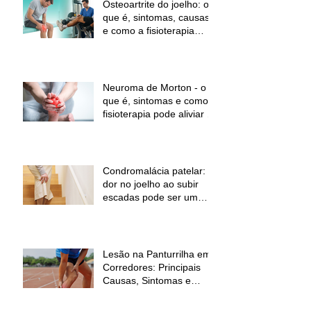
Osteoartrite do joelho: o
que é, sintomas, causas
e como a fisioterapia
pode ajudar a aliviar a
dor e melhorar a função
Neuroma de Morton - o
que é, sintomas e como a
fisioterapia pode aliviar a
dor
Condromalácia patelar:
dor no joelho ao subir
escadas pode ser um
sinal de alerta
Lesão na Panturrilha em
Corredores: Principais
Causas, Sintomas e
Como Prevenir