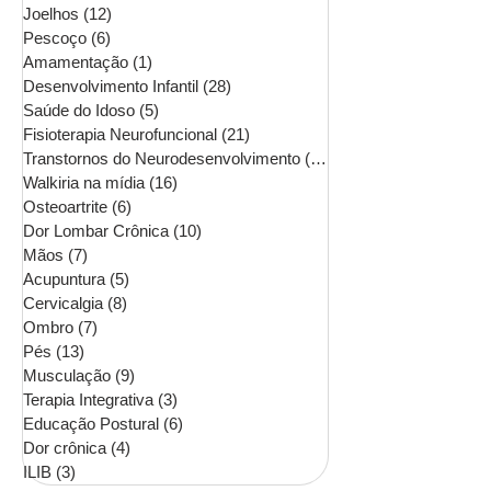
Joelhos
(12)
12 posts
Pescoço
(6)
6 posts
Amamentação
(1)
1 post
Desenvolvimento Infantil
(28)
28 posts
Saúde do Idoso
(5)
5 posts
Fisioterapia Neurofuncional
(21)
21 posts
Transtornos do Neurodesenvolvimento
(16)
16 posts
Walkiria na mídia
(16)
16 posts
Osteoartrite
(6)
6 posts
Dor Lombar Crônica
(10)
10 posts
Mãos
(7)
7 posts
Acupuntura
(5)
5 posts
Cervicalgia
(8)
8 posts
Ombro
(7)
7 posts
Pés
(13)
13 posts
Musculação
(9)
9 posts
Terapia Integrativa
(3)
3 posts
Educação Postural
(6)
6 posts
Dor crônica
(4)
4 posts
ILIB
(3)
3 posts