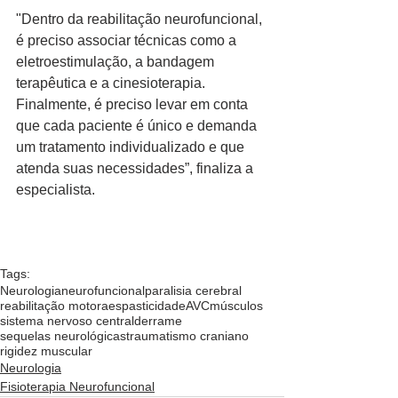
"Dentro da reabilitação neurofuncional, 
é preciso associar técnicas como a 
eletroestimulação, a bandagem 
terapêutica e a cinesioterapia. 
Finalmente, é preciso levar em conta 
que cada paciente é único e demanda 
um tratamento individualizado e que 
atenda suas necessidades”, finaliza a 
especialista.
Tags:
Neurologia
neurofuncional
paralisia cerebral
reabilitação motora
espasticidade
AVC
músculos
sistema nervoso central
derrame
sequelas neurológicas
traumatismo craniano
rigidez muscular
Neurologia
Fisioterapia Neurofuncional