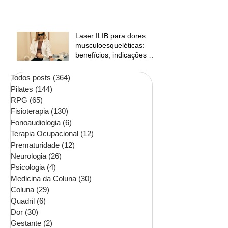
Laser ILIB para dores
musculoesqueléticas:
benefícios, indicações e
contraindicações
Todos posts
(364)
364 posts
Pilates
(144)
144 posts
RPG
(65)
65 posts
Fisioterapia
(130)
130 posts
Fonoaudiologia
(6)
6 posts
Terapia Ocupacional
(12)
12 posts
Prematuridade
(12)
12 posts
Neurologia
(26)
26 posts
Psicologia
(4)
4 posts
Medicina da Coluna
(30)
30 posts
Coluna
(29)
29 posts
Quadril
(6)
6 posts
Dor
(30)
30 posts
Gestante
(2)
2 posts