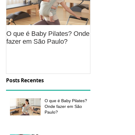
O que é Baby Pilates? Onde
Osteoartrite do
fazer em São Paulo?
é, sintomas, c
a fisioterapia 
aliviar a dor e
função
Posts Recentes
O que é Baby Pilates?
Onde fazer em São
Paulo?