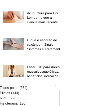
temperaturas e
desconforto muscular
Acupuntura para Dor
Lombar: o que a
ciência mais recente
mostra?
O que é esporão de
calcâneo – Sinais
Sintomas e Tratamento
Laser ILIB para dores
musculoesqueléticas:
benefícios, indicações
e contraindicações
Todos posts
(364)
364 posts
Pilates
(144)
144 posts
RPG
(65)
65 posts
Fisioterapia
(130)
130 posts