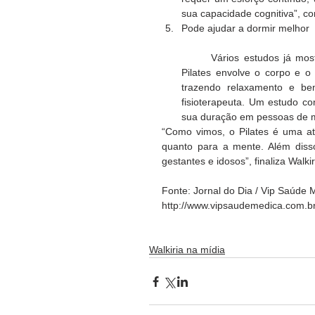
sua capacidade cognitiva”, co
Pode ajudar a dormir melhor
	Vários estudos já mostraram que a atividade física pode ajudar a regular o sono. “O 
Pilates envolve o corpo e o
trazendo relaxamento e bem
fisioterapeuta. Um estudo c
sua duração em pessoas de me
“Como vimos, o Pilates é uma ativ
quanto para a mente. Além disso
gestantes e idosos”, finaliza Walkir
Fonte: Jornal do Dia / Vip Saúde 
http://www.vipsaudemedica.com.br/
Walkiria na mídia