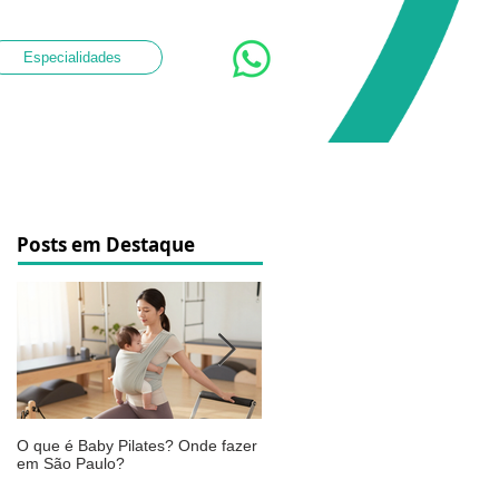
Especialidades
Posts em Destaque
O que é Baby Pilates? Onde fazer
Osteoartrite do joelho: o que é,
em São Paulo?
sintomas, causas e como a
fisioterapia pode ajudar a aliviar 