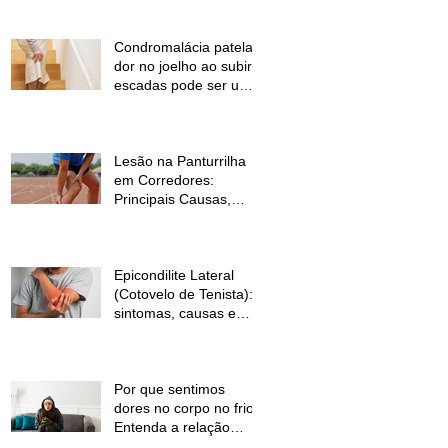
Condromalácia patelar:
dor no joelho ao subir
escadas pode ser um
sinal de alerta
Lesão na Panturrilha
em Corredores:
Principais Causas,
Sintomas e Como
Prevenir
Epicondilite Lateral
(Cotovelo de Tenista):
sintomas, causas e
como a fisioterapia
pode ajudar
Por que sentimos
dores no corpo no frio?
Entenda a relação
entre baixas