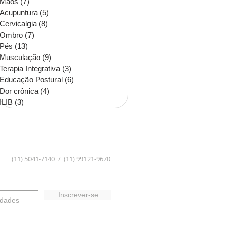
Mãos
(7)
7 posts
Acupuntura
(5)
5 posts
Cervicalgia
(8)
8 posts
Ombro
(7)
7 posts
Pés
(13)
13 posts
Musculação
(9)
9 posts
Terapia Integrativa
(3)
3 posts
Educação Postural
(6)
6 posts
Dor crônica
(4)
4 posts
ILIB
(3)
3 posts
(11) 5041-7140 / (11) 99121-9670
Inscrever-se