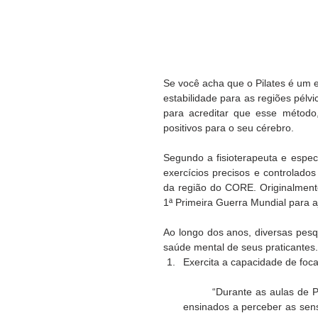
Se você acha que o Pilates é um e
estabilidade para as regiões pélvi
para acreditar que esse método
positivos para o seu cérebro.
Segundo a fisioterapeuta e especi
exercícios precisos e controlados 
da região do CORE. Originalmente 
1ª Primeira Guerra Mundial para aj
Ao longo dos anos, diversas pesq
saúde mental de seus praticantes.
Exercita a capacidade de foca
	“Durante as aulas de Pilates, é preciso estar muito atento às instruções. Os alunos são 
ensinados a perceber as sen