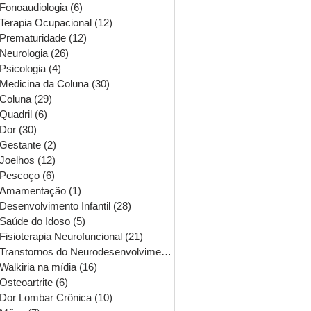
Fonoaudiologia
(6)
6 posts
Terapia Ocupacional
(12)
12 posts
Prematuridade
(12)
12 posts
Neurologia
(26)
26 posts
Psicologia
(4)
4 posts
Medicina da Coluna
(30)
30 posts
Coluna
(29)
29 posts
Quadril
(6)
6 posts
Dor
(30)
30 posts
Gestante
(2)
2 posts
Joelhos
(12)
12 posts
Pescoço
(6)
6 posts
Amamentação
(1)
1 post
Desenvolvimento Infantil
(28)
28 posts
Saúde do Idoso
(5)
5 posts
Fisioterapia Neurofuncional
(21)
21 posts
Transtornos do Neurodesenvolvimento
(16)
16 posts
Walkiria na mídia
(16)
16 posts
Osteoartrite
(6)
6 posts
Dor Lombar Crônica
(10)
10 posts