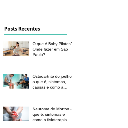
dor e melhorar a função
Posts Recentes
O que é Baby Pilates?
Onde fazer em São
Paulo?
Osteoartrite do joelho:
o que é, sintomas,
causas e como a
fisioterapia pode ajudar
a aliviar a dor e
melhorar a função
Neuroma de Morton - o
que é, sintomas e
como a fisioterapia
pode aliviar a dor