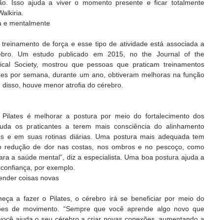
o. Isso ajuda a viver o momento presente e ficar totalmente 
alkiria.  
ica e mentalmente
ro. Um estudo publicado em 2015, no the Journal of the 
gical Society, mostrou que pessoas que praticam treinamentos 
ezes por semana, durante um ano, obtiveram melhoras na função 
disso, houve menor atrofia do cérebro.  
da os praticantes a terem mais consciência do alinhamento 
s e em suas rotinas diárias. Uma postura mais adequada tem 
mo redução de dor nas costas, nos ombros e no pescoço, como 
a a saúde mental”, diz a especialista. Uma boa postura ajuda a 
confiança, por exemplo.  
ender coisas novas
ões de movimento. “Sempre que você aprende algo novo que 
você ajuda o seu cérebro a criar novas conexões, aumentando a 