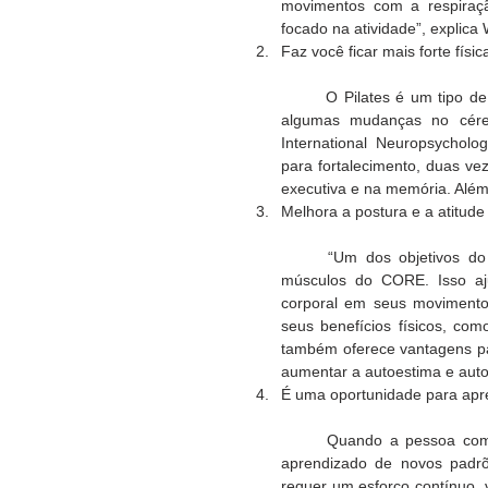
movimentos com a respiraçã
focado na atividade”, explica W
Faz você ficar mais forte fís
	O Pilates é um tipo de treinamento de força e esse tipo de atividade está associada a 
algumas mudanças no céreb
International Neuropsycholo
para fortalecimento, duas v
executiva e na memória. Além 
Melhora a postura e a atitude
	“Um dos objetivos do Pilates é melhorar a postura por meio do fortalecimento dos 
músculos do CORE. Isso aju
corporal em seus movimento
seus benefícios físicos, co
também oferece vantagens par
aumentar a autoestima e auto
É uma oportunidade para apr
	Quando a pessoa começa a fazer o Pilates, o cérebro irá se beneficiar por meio do 
aprendizado de novos padr
requer um esforço contínuo, 