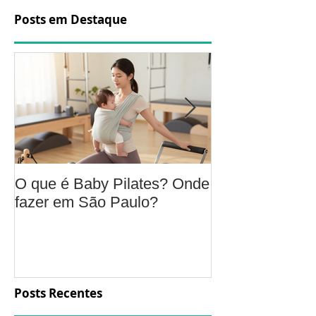
Posts em Destaque
O que é Baby Pilates? Onde
Osteoartrite do
fazer em São Paulo?
é, sintomas, c
a fisioterapia 
aliviar a dor e
função
Posts Recentes