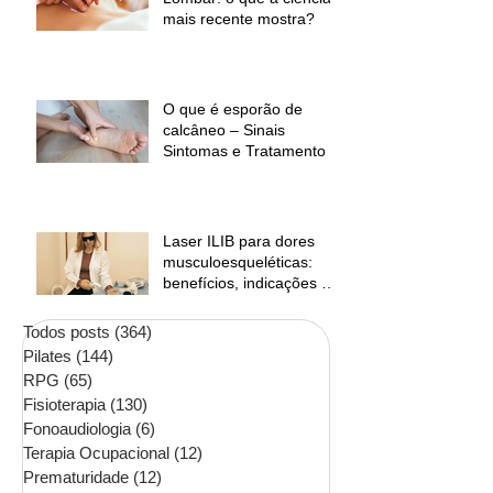
mais recente mostra?
O que é esporão de
calcâneo – Sinais
Sintomas e Tratamento
Laser ILIB para dores
musculoesqueléticas:
benefícios, indicações e
contraindicações
Todos posts
(364)
364 posts
Pilates
(144)
144 posts
RPG
(65)
65 posts
Fisioterapia
(130)
130 posts
Fonoaudiologia
(6)
6 posts
Terapia Ocupacional
(12)
12 posts
Prematuridade
(12)
12 posts