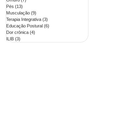
Pés
(13)
13 posts
Musculação
(9)
9 posts
Terapia Integrativa
(3)
3 posts
Educação Postural
(6)
6 posts
Dor crônica
(4)
4 posts
ILIB
(3)
3 posts