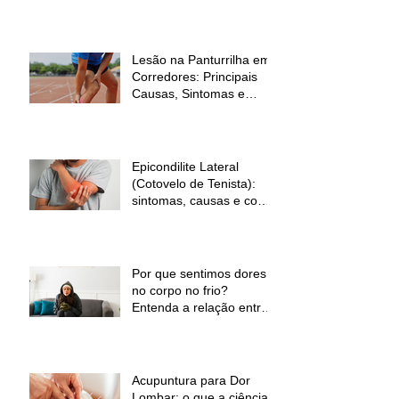
sinal de alerta
Lesão na Panturrilha em
Corredores: Principais
Causas, Sintomas e
Como Prevenir
Epicondilite Lateral
(Cotovelo de Tenista):
sintomas, causas e como
a fisioterapia pode ajudar
Por que sentimos dores
no corpo no frio?
Entenda a relação entre
baixas temperaturas e
desconforto muscular
Acupuntura para Dor
Lombar: o que a ciência