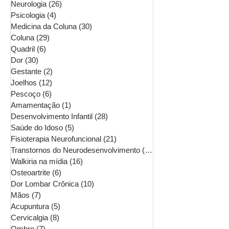
Neurologia
(26)
26 posts
Psicologia
(4)
4 posts
Medicina da Coluna
(30)
30 posts
Coluna
(29)
29 posts
Quadril
(6)
6 posts
Dor
(30)
30 posts
Gestante
(2)
2 posts
Joelhos
(12)
12 posts
Pescoço
(6)
6 posts
Amamentação
(1)
1 post
Desenvolvimento Infantil
(28)
28 posts
Saúde do Idoso
(5)
5 posts
Fisioterapia Neurofuncional
(21)
21 posts
Transtornos do Neurodesenvolvimento
(16)
16 posts
Walkiria na mídia
(16)
16 posts
Osteoartrite
(6)
6 posts
Dor Lombar Crônica
(10)
10 posts
Mãos
(7)
7 posts
Acupuntura
(5)
5 posts
Cervicalgia
(8)
8 posts
Ombro
(7)
7 posts